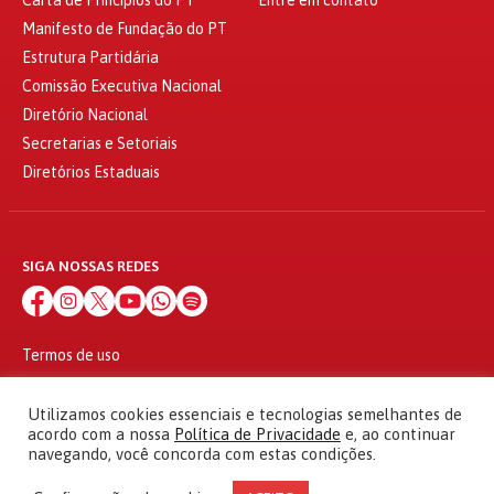
Manifesto de Fundação do PT
Estrutura Partidária
Comissão Executiva Nacional
Diretório Nacional
Secretarias e Setoriais
Diretórios Estaduais
SIGA NOSSAS REDES
Termos de uso
Política de privacidade
© 2010 - 2026
Utilizamos cookies essenciais e tecnologias semelhantes de
Partido dos Trabalhadores Todos os direitos reservados
acordo com a nossa
Política de Privacidade
e, ao continuar
navegando, você concorda com estas condições.