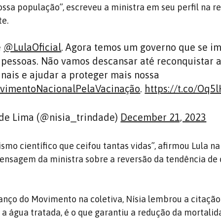
ossa população”, escreveu a ministra em seu perfil na r
te.
e
@LulaOficial
. Agora temos um governo que se i
 pessoas. Não vamos descansar até reconquistar a
inais e ajudar a proteger mais nossa
vimentoNacionalPelaVacinação
.
https://t.co/Oq5l
de Lima (@nisia_trindade)
December 21, 2023
mo científico que ceifou tantas vidas”, afirmou Lula na
ensagem da ministra sobre a reversão da tendência de
anço do Movimento na coletiva, Nísia lembrou a citaçã
m a água tratada, é o que garantiu a redução da mortali