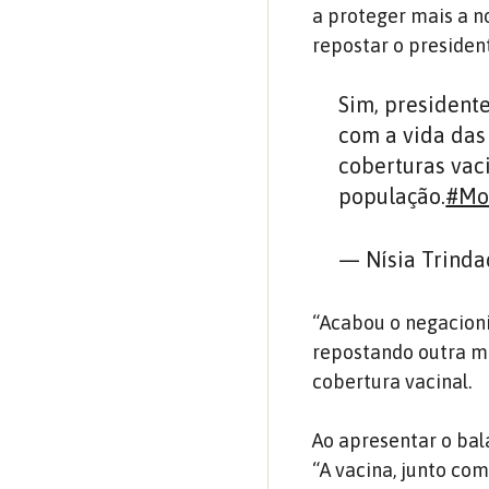
a proteger mais a n
repostar o presiden
Sim, president
com a vida das
coberturas vac
população.
#Mo
— Nísia Trinda
“Acabou o negacionis
repostando outra m
cobertura vacinal.
Ao apresentar o bal
“A vacina, junto co