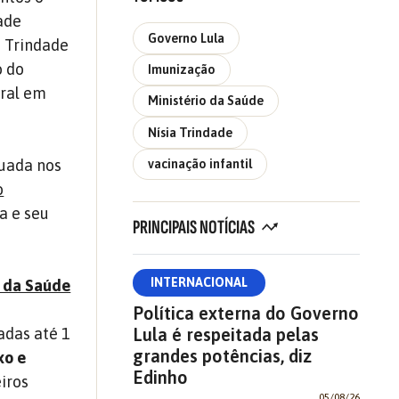
dade
Governo Lula
a Trindade
o do
Imunização
eral em
Ministério da Saúde
Nísia Trindade
tuada nos
vacinação infantil
o
a e seu
PRINCIPAIS NOTÍCIAS
INTERNACIONAL
a da Saúde
Política externa do Governo
Lula é respeitada pelas
adas até 1
grandes potências, diz
xo e
Edinho
eiros
05/08/26