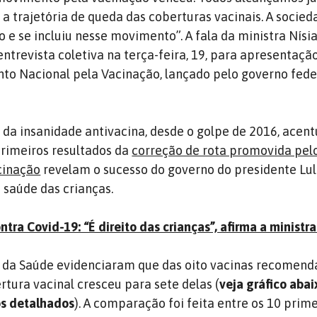
 a trajetória de queda das coberturas vacinais. A socie
e se incluiu nesse movimento”. A fala da ministra Nísi
ntrevista coletiva na terça-feira, 19, para apresentaçã
to Nacional pela Vacinação, lançado pelo governo fed
 da insanidade antivacina, desde o golpe de 2016, acen
primeiros resultados da
correção de rota promovida pel
cinação
revelam o sucesso do governo do presidente Lul
saúde das crianças.
ntra Covid-19: “É direito das crianças”, afirma a ministr
 da Saúde evidenciaram que das oito vacinas recomend
rtura vacinal cresceu para sete delas (
veja gráfico abai
s detalhados
). A comparação foi feita entre os 10 prim