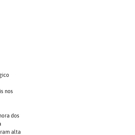
gico
is nos
hora dos
a
eram alta