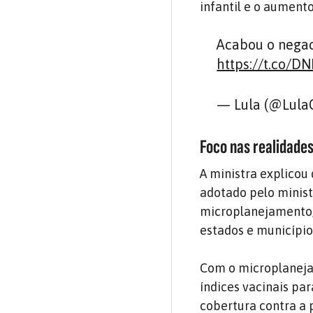
infantil e o aument
Acabou o negaci
https://t.co/D
— Lula (@LulaO
Foco nas realidade
A ministra explicou
adotado pelo minist
microplanejamento, 
estados e municípi
Com o microplaneja
índices vacinais pa
cobertura contra a p