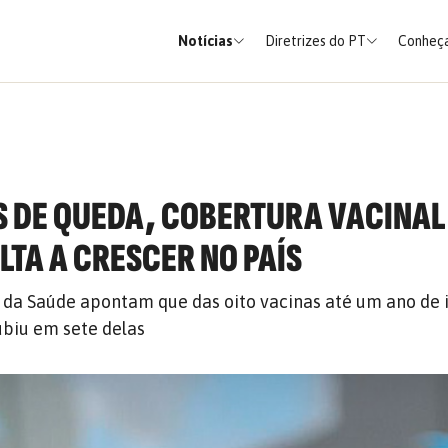
Notícias
Diretrizes do PT
Conheça
S DE QUEDA, COBERTURA VACINAL
LTA A CRESCER NO PAÍS
 da Saúde apontam que das oito vacinas até um ano de i
ubiu em sete delas