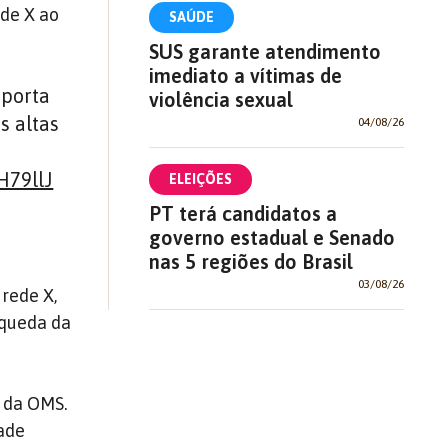
ede X ao
SAÚDE
SUS garante atendimento
imediato a vítimas de
mporta
violência sexual
s altas
04/08/26
H79llJ
ELEIÇÕES
PT terá candidatos a
governo estadual e Senado
nas 5 regiões do Brasil
03/08/26
 rede X,
 queda da
o da OMS.
dade