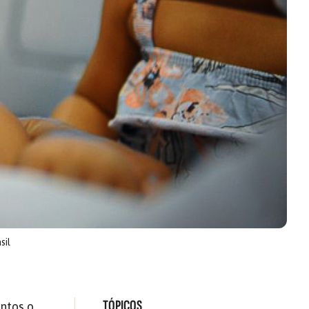
sil
TÓPICOS
ntos o