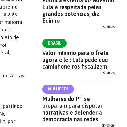
Política externa do Governo
Lula é respeitada pelas
 Supremo
grandes potências, diz
 Lula às
Edinho
or maioria
05/08/26
rópria
objeto de
BRASIL
foi
Valor mínimo para o frete
eral,
agora é lei; Lula pede que
caminhoneiros fiscalizem
05/08/26
são táticas
MULHERES
Mulheres do PT se
preparam para disputar
, partindo
narrativas e defender a
 No
democracia nas redes
lia, por
05/08/26