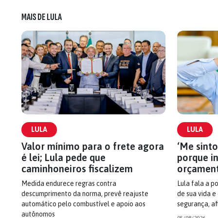
MAIS DE LULA
LULA
LULA
Valor mínimo para o frete agora
‘Me sinto
é lei; Lula pede que
porque i
caminhoneiros fiscalizem
orçament
Medida endurece regras contra
Lula fala a 
descumprimento da norma, prevê reajuste
de sua vida e
automático pelo combustível e apoio aos
segurança, a
autônomos
05/08/2026