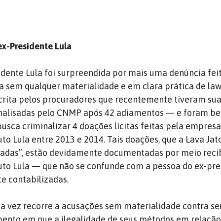
ex-Presidente Lula
idente Lula foi surpreendida por mais uma denúncia fei
ba sem qualquer materialidade e em clara prática de law
rita pelos procuradores que recentemente tiveram su
analisadas pelo CNMP após 42 adiamentos — e foram be
busca criminalizar 4 doações lícitas feitas pela empres
uto Lula entre 2013 e 2014. Tais doações, que a Lava Jat
ladas”, estão devidamente documentadas por meio reci
tuto Lula — que não se confunde com a pessoa do ex-pr
e contabilizadas.
a vez recorre a acusações sem materialidade contra se
ento em que a ilegalidade de seus métodos em relação 