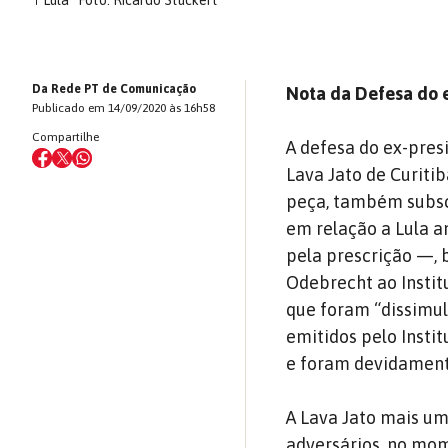
↑
Lula
Foto: Ricardo Stuckert
Da Rede PT de Comunicação
Nota da Defesa do 
Publicado em 14/09/2020 às 16h58
Compartilhe
A defesa do ex-pres
Lava Jato de Curiti
peça, também subsc
em relação a Lula 
pela prescrição —, 
Odebrecht ao Instit
que foram “dissimu
emitidos pelo Insti
e foram devidament
A Lava Jato mais um
adversários, no mom