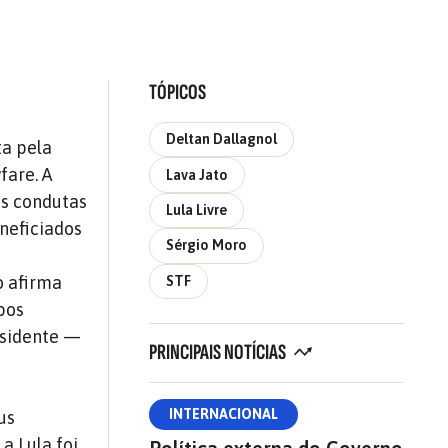
TÓPICOS
Deltan Dallagnol
ta pela
fare. A
Lava Jato
as condutas
Lula Livre
neficiados
Sérgio Moro
a
o afirma
STF
bos
esidente —
PRINCIPAIS NOTÍCIAS
INTERNACIONAL
us
a Lula foi