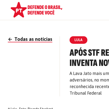
←
Todas as notícias
LULA
APÓS STF R
INVENTA NO
A Lava Jato mais um
adversários, no mom
reconhecida recent
Tribunal Federal