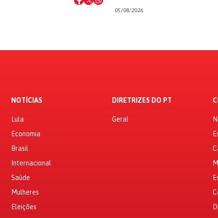
05/08/2026
NOTÍCIAS
DIRETRIZES DO PT
C
Lula
Geral
N
Economia
E
Brasil
C
Internacional
M
Saúde
E
Mulheres
C
Eleições
D