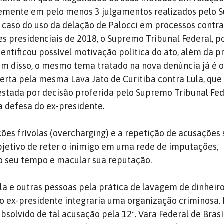
emente em pelo menos 3 julgamentos realizados pelo
o caso do uso da delação de Palocci em processos contra
es presidenciais de 2018, o Supremo Tribunal Federal, p
entificou possível motivação política do ato, além da p
lém disso, o mesmo tema tratado na nova denúncia já é 
erta pela mesma Lava Jato de Curitiba contra Lula, que 
tada por decisão proferida pelo Supremo Tribunal Fed
 defesa do ex-presidente.
ões frívolas (overcharging) e a repetição de acusações 
bjetivo de reter o inimigo em uma rede de imputações,
 o seu tempo e macular sua reputação.
la e outras pessoas pela prática de lavagem de dinheiro
o ex-presidente integraria uma organização criminosa.
 absolvido de tal acusação pela 12ª. Vara Federal de Brasí