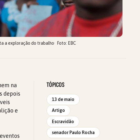
ta a exploração do trabalho
Foto: EBC
TÓPICOS
 nem na
os depois
13 de maio
veis
lição e
Artigo
Escravidão
senador Paulo Rocha
 eventos