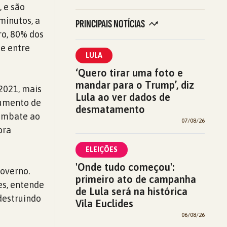
 e são
minutos, a
PRINCIPAIS NOTÍCIAS
ro, 80% dos
ue entre
LULA
‘Quero tirar uma foto e
mandar para o Trump’, diz
 2021, mais
Lula ao ver dados de
aumento de
desmatamento
combate ao
07/08/26
ora
ELEIÇÕES
'Onde tudo começou':
governo.
primeiro ato de campanha
es, entende
de Lula será na histórica
destruindo
Vila Euclides
06/08/26