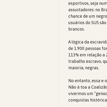
esportivos, seja nu
assustadores: no Br
chance de um negro 
usuários do SUS são
brancos.
A lógica da escravi
de 1.900 pessoas f
113% em relação a 2
trabalho escravo, q
maioria, negras.
No entanto, essa e o
Não à toa a Coalizã
vivermos um “genocí
conquistas histórica