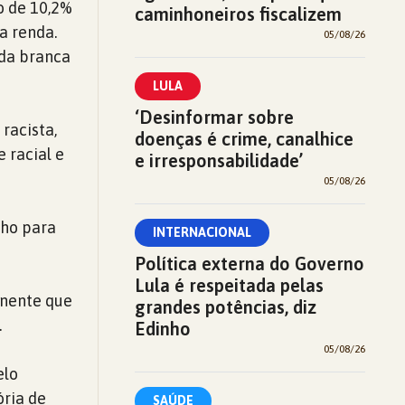
o de 10,2%
caminhoneiros fiscalizem
a renda.
05/08/26
 da branca
LULA
‘Desinformar sobre
racista,
doenças é crime, canalhice
 racial e
e irresponsabilidade’
05/08/26
alho para
INTERNACIONAL
Política externa do Governo
Lula é respeitada pelas
anente que
grandes potências, diz
.
Edinho
05/08/26
elo
ória de
SAÚDE