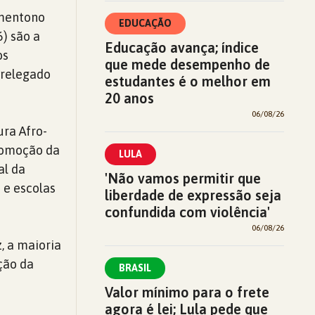
omentono
EDUCAÇÃO
) são a
Educação avança; índice
os
que mede desempenho de
 relegado
estudantes é o melhor em
20 anos
06/08/26
ura Afro-
Promoção da
LULA
al da
'Não vamos permitir que
 e escolas
liberdade de expressão seja
confundida com violência'
06/08/26
, a maioria
ção da
BRASIL
Valor mínimo para o frete
agora é lei; Lula pede que