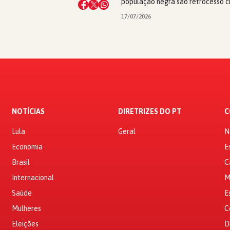
população negra são retrocesso ci
17/07/2026
NOTÍCIAS
DIRETRIZES DO PT
C
Lula
Geral
N
Economia
E
Brasil
C
Internacional
M
Saúde
E
Mulheres
C
Eleições
D