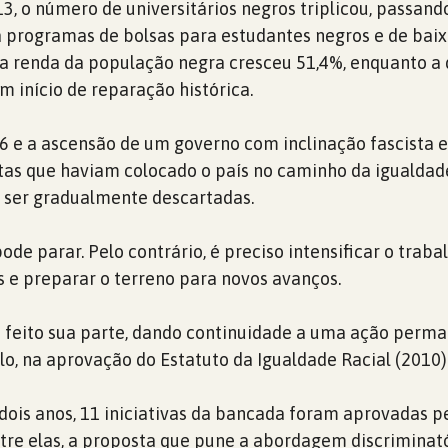
, o número de universitários negros triplicou, passand
a programas de bolsas para estudantes negros e de baix
a renda da população negra cresceu 51,4%, enquanto a
 início de reparação histórica.
6 e a ascensão de um governo com inclinação fascista e 
tas que haviam colocado o país no caminho da igualdade
 ser gradualmente descartadas.
 pode parar. Pelo contrário, é preciso intensificar o trab
 e preparar o terreno para novos avanços.
 feito sua parte, dando continuidade a uma ação perm
lo, na aprovação do Estatuto da Igualdade Racial (2010)
dois anos, 11 iniciativas da bancada foram aprovadas p
ntre elas, a proposta que pune a abordagem discriminat