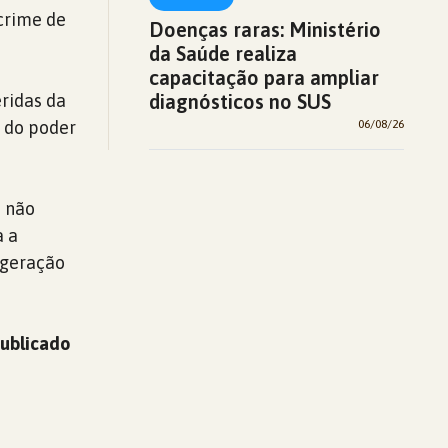
 crime de
Doenças raras: Ministério
da Saúde realiza
capacitação para ampliar
eridas da
diagnósticos no SUS
a do poder
06/08/26
i não
a a
 geração
Publicado