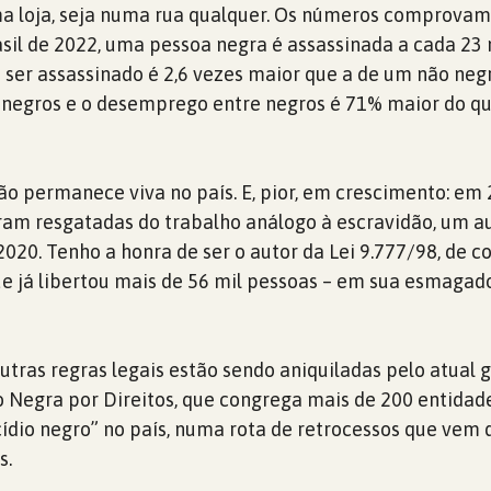
ma loja, seja numa rua qualquer. Os números comprovam,
asil de 2022, uma pessoa negra é assassinada a cada 23 
ser assassinado é 2,6 vezes maior que a de um não neg
 negros e o desemprego entre negros é 71% maior do q
dão permanece viva no país. E, pior, em crescimento: em
oram resgatadas do trabalho análogo à escravidão, um 
020. Tenho a honra de ser o autor da Lei 9.777/98, de 
ue já libertou mais de 56 mil pessoas – em sua esmagad
utras regras legais estão sendo aniquiladas pelo atual 
o Negra por Direitos, que congrega mais de 200 entidad
dio negro” no país, numa rota de retrocessos que vem 
s.