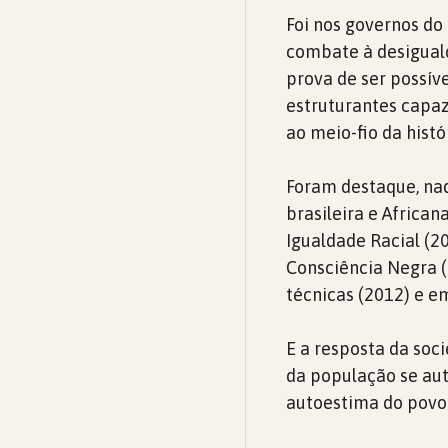
Foi nos governos do
combate à desiguald
prova de ser possíve
estruturantes capa
ao meio-fio da histó
Foram destaque, naqu
brasileira e Africa
Igualdade Racial (2
Consciência Negra (
técnicas (2012) e e
E a resposta da soc
da população se aut
autoestima do povo