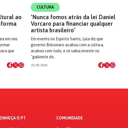
CULTURA
ltural ao
‘Nunca fomos atrás da lei Daniel
taforma
Vorcaro para financiar qualquer
artista brasileiro’
rea em seu
Em evento no Espirito Santo, Lula diz que
formar
governo Bolsonaro acabou com a cultura,
para que
acabou com tudo, e só sabia investir no
"gabinete do…
21/05/2026
ONHEÇA O PT
COMUNIDADE