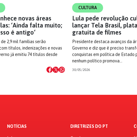
CULTURA
onhece novas áreas
Lula pede revolução cu
as: ‘Ainda falta muito;
lançar Tela Brasil, pla
sso é antigo‘
gratuita de filmes
de 2,9 mil famílias serão
Presidente destaca avanços da á
com títulos, indenizações e novas
Governo e diz que é preciso trans
erno já emitiu 74 títulos desde
conquistas em política de Estado 
nenhum político promova…
30/05/2026
NOTÍCIAS
DIRETRIZES DO PT
C