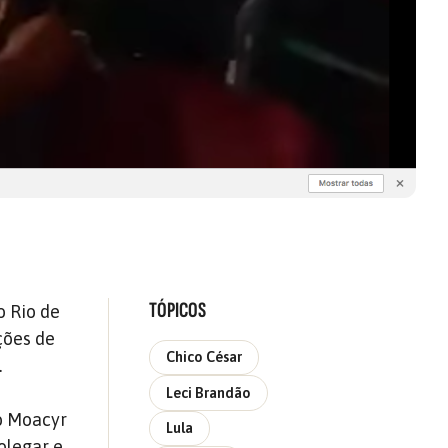
TÓPICOS
o Rio de
ções de
Chico César
.
Leci Brandão
po Moacyr
Lula
olegar e