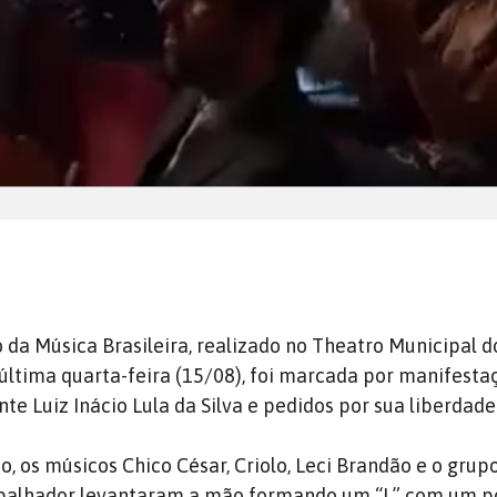
 da Música Brasileira, realizado no Theatro Municipal d
a última quarta-feira (15/08), foi marcada por manifesta
te Luiz Inácio Lula da Silva e pedidos por sua liberdade
, os músicos Chico César, Criolo, Leci Brandão e o gru
balhador levantaram a mão formando um “L” com um p