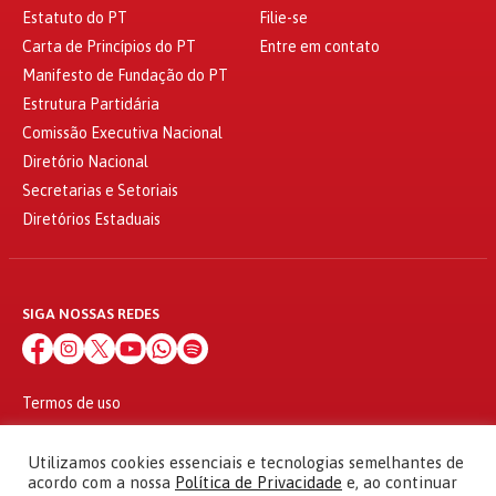
Estatuto do PT
Filie-se
Carta de Princípios do PT
Entre em contato
Manifesto de Fundação do PT
Estrutura Partidária
Comissão Executiva Nacional
Diretório Nacional
Secretarias e Setoriais
Diretórios Estaduais
SIGA NOSSAS REDES
Termos de uso
Política de privacidade
© 2010 - 2026
Utilizamos cookies essenciais e tecnologias semelhantes de
Partido dos Trabalhadores Todos os direitos reservados
acordo com a nossa
Política de Privacidade
e, ao continuar