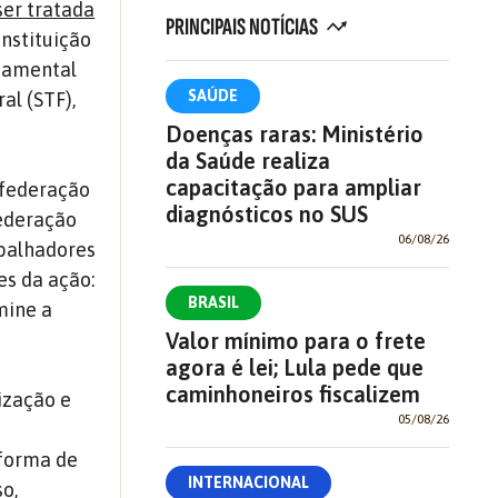
ser tratada
PRINCIPAIS NOTÍCIAS
onstituição
damental
SAÚDE
al (STF),
Doenças raras: Ministério
da Saúde realiza
capacitação para ampliar
nfederação
diagnósticos no SUS
federação
06/08/26
abalhadores
es da ação:
BRASIL
mine a
Valor mínimo para o frete
agora é lei; Lula pede que
caminhoneiros fiscalizem
ização e
05/08/26
 forma de
INTERNACIONAL
o,