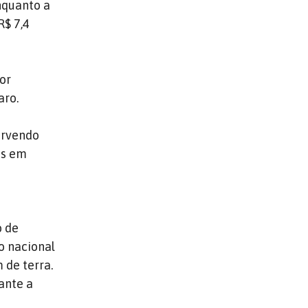
nquanto a
R$ 7,4
or
aro.
orvendo
as em
o de
o nacional
 de terra.
ante a