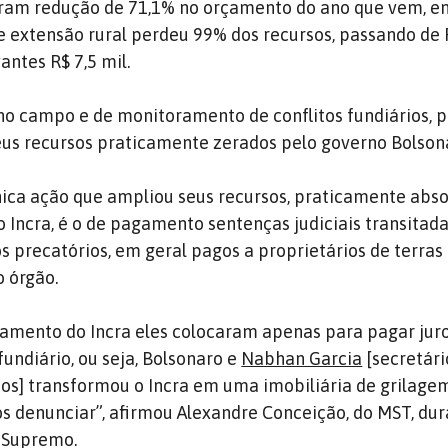
ram redução de 71,1% no orçamento do ano que vem, e
 e extensão rural perdeu 99% dos recursos, passando de 
antes R$ 7,5 mil.
o campo e de monitoramento de conflitos fundiários, p
us recursos praticamente zerados pelo governo Bolson
nica ação que ampliou seus recursos, praticamente abs
 Incra, é o de pagamento sentenças judiciais transitad
s precatórios, em geral pagos a proprietários de terras
 órgão.
amento do Incra eles colocaram apenas para pagar jur
fundiário, ou seja, Bolsonaro e
Nabhan Garcia
[secretári
ios] transformou o Incra em uma imobiliária de grilagem
os denunciar”, afirmou Alexandre Conceição, do MST, dur
 Supremo.