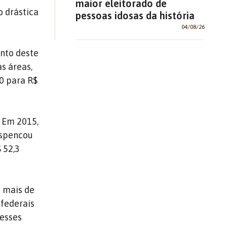
maior eleitorado de
o drástica
pessoas idosas da história
04/08/26
ento deste
s áreas,
0 para R$
. Em 2015,
espencou
 52,3
o mais de
federais
desses