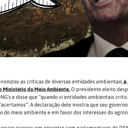
 ironizou as críticas de diversas entidades ambientais
à 
 o Ministério do Meio Ambiente.
O presidente eleito des
G’s e disse que “quando vi entidades ambientais criti
i ‘acertamos'”. A declaração dele mostra que seu governo
o do meio ambiente e em favor dos interesses do agron
lsonaro ocorreu em encontro com parlamentares do DEM