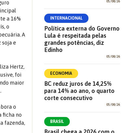
05/08/26
guro
incipal
nte a 16%
INTERNACIONAL
s, o
Política externa do Governo
ecuária. A
Lula é respeitada pelas
grandes potências, diz
 soja e
Edinho
05/08/26
liza Hertz,
ECONOMIA
usive, foi
undo maior
BC reduz juros de 14,25%
para 14% ao ano, o quarto
.
corte consecutivo
05/08/26
mbora o
a ficha no
BRASIL
 a fazenda,
Brasil chega a 2026 com o