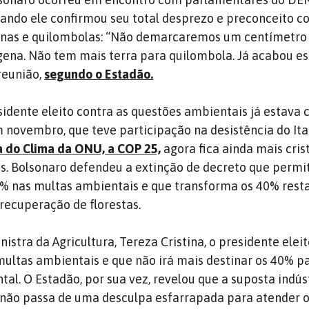
ando ele confirmou seu total desprezo e preconceito c
nas e quilombolas: “Não demarcaremos um centímetro
ígena. Não tem mais terra para quilombola. Já acabou e
reunião,
segundo o Estadão.
sidente eleito contra as questões ambientais já estava 
m novembro, que teve participação na desistência do I
a do Clima da ONU, a COP 25,
agora fica ainda mais cris
s. Bolsonaro defendeu a extinção de decreto que permi
0% nas multas ambientais e que transforma os 40% rest
recuperação de florestas.
nistra da Agricultura, Tereza Cristina, o presidente elei
multas ambientais e que não irá mais destinar os 40% p
al. O Estadão, por sua vez, revelou que a suposta indús
 não passa de uma desculpa esfarrapada para atender 