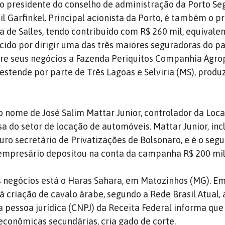
o presidente do conselho de administração da Porto Se
l Garfinkel. Principal acionista da Porto, é também o pr
de Salles, tendo contribuído com R$ 260 mil, equivale
cido por dirigir uma das três maiores seguradoras do paí
re seus negócios a Fazenda Periquitos Companhia Agrop
estende por parte de Três Lagoas e Selviria (MS), produz
o nome de José Salim Mattar Junior, controlador da Loca
 do setor de locação de automóveis. Mattar Junior, incl
ro secretário de Privatizações de Bolsonaro, e é o seg
 empresário depositou na conta da campanha R$ 200 mil
s negócios está o Haras Sahara, em Matozinhos (MG). E
 criação de cavalo árabe, segundo a Rede Brasil Atual, 
a pessoa jurídica (CNPJ) da Receita Federal informa que
 econômicas secundárias, cria gado de corte.