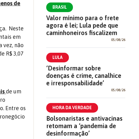
menos de
BRASIL
Valor mínimo para o frete
agora é lei; Lula pede que
iça. Neste
caminhoneiros fiscalizem
ntais em
05/08/26
a vez, não
de R$ 3,07
LULA
‘Desinformar sobre
doenças é crime, canalhice
e irresponsabilidade’
05/08/26
is
de um
uro
. Entre os
HORA DA VERDADE
gronegócio
Bolsonaristas e antivacinas
retomam a ‘pandemia de
desinformação’