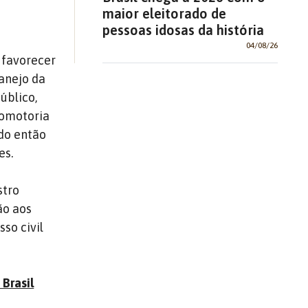
maior eleitorado de
pessoas idosas da história
04/08/26
 favorecer
anejo da
úblico,
romotoria
do então
es.
stro
ão aos
so civil
Brasil