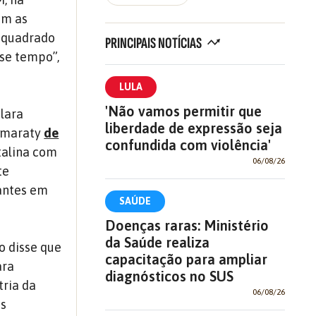
om as
 quadrado
PRINCIPAIS NOTÍCIAS
sse tempo”,
LULA
'Não vamos permitir que
clara
liberdade de expressão seja
tamaraty
de
confundida com violência'
talina com
06/08/26
te
antes em
SAÚDE
Doenças raras: Ministério
da Saúde realiza
to disse que
capacitação para ampliar
ara
diagnósticos no SUS
tria da
06/08/26
os