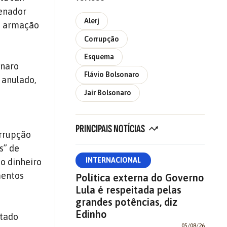
senador
Alerj
ma armação
Corrupção
Esquema
onaro
Flávio Bolsonaro
a anulado,
Jair Bolsonaro
PRINCIPAIS NOTÍCIAS
rrupção
s” de
INTERNACIONAL
 o dinheiro
mentos
Política externa do Governo
Lula é respeitada pelas
grandes potências, diz
Edinho
stado
05/08/26