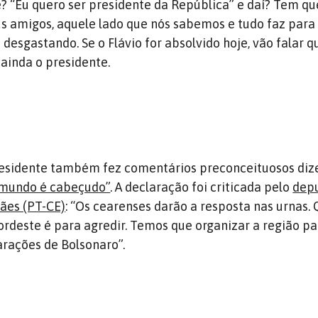
ê? “Eu quero ser presidente da República” e daí? Tem q
eus amigos, aquele lado que nós sabemos e tudo faz para
desgastando. Se o Flávio for absolvido hoje, vão falar q
u ainda o presidente.
residente também fez comentários preconceituosos di
 mundo é cabeçudo”
. A declaração foi criticada pelo
dep
ães (PT-CE)
: “Os cearenses darão a resposta nas urnas.
ordeste é para agredir. Temos que organizar a região pa
arações de Bolsonaro”.