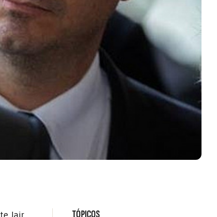
TÓPICOS
te Jair