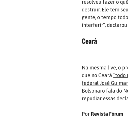
resolveu fazer o qu
destruir. Ele tem s
gente, o tempo todo 
interferir”, declaro
Ceará
Na mesma live, o p
que no Ceará
“todo
federal José Guimar
Bolsonaro fala do N
repudiar essas decl
Por
Revista Fórum