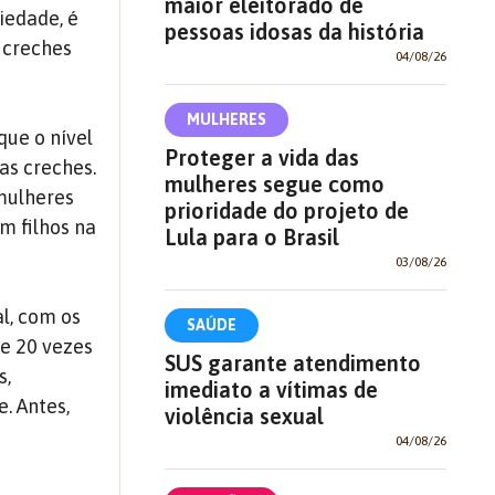
maior eleitorado de
iedade, é
pessoas idosas da história
 creches
04/08/26
MULHERES
que o nível
Proteger a vida das
as creches.
mulheres segue como
mulheres
prioridade do projeto de
m filhos na
Lula para o Brasil
03/08/26
l, com os
SAÚDE
de 20 vezes
SUS garante atendimento
s,
imediato a vítimas de
. Antes,
violência sexual
04/08/26