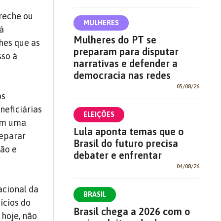
creche ou
MULHERES
á
Mulheres do PT se
hes que as
preparam para disputar
sso à
narrativas e defender a
democracia nas redes
05/08/26
os
neficiárias
ELEIÇÕES
rem uma
Lula aponta temas que o
reparar
Brasil do futuro precisa
ção e
debater e enfrentar
04/08/26
cional da
BRASIL
ícios do
Brasil chega a 2026 com o
 hoje, não