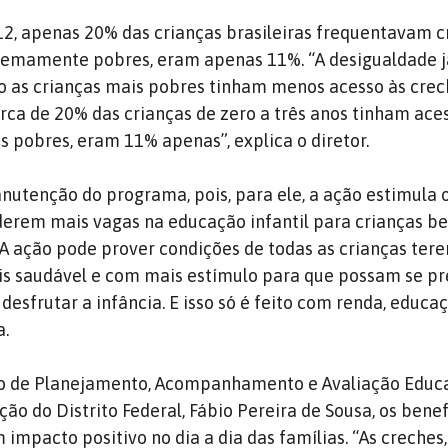
12, apenas 20% das crianças brasileiras frequentavam 
tremamente pobres, eram apenas 11%. “A desigualdade j
o as crianças mais pobres tinham menos acesso às crec
rca de 20% das crianças de zero a três anos tinham ace
s pobres, eram 11% apenas”, explica o diretor.
utenção do programa, pois, para ele, a ação estimula 
erem mais vagas na educação infantil para crianças be
 “A ação pode prover condições de todas as crianças te
is saudável e com mais estímulo para que possam se p
 desfrutar a infância. E isso só é feito com renda, educa
a.
io de Planejamento, Acompanhamento e Avaliação Educa
ão do Distrito Federal, Fábio Pereira de Sousa, os benef
 impacto positivo no dia a dia das famílias. “As creches,