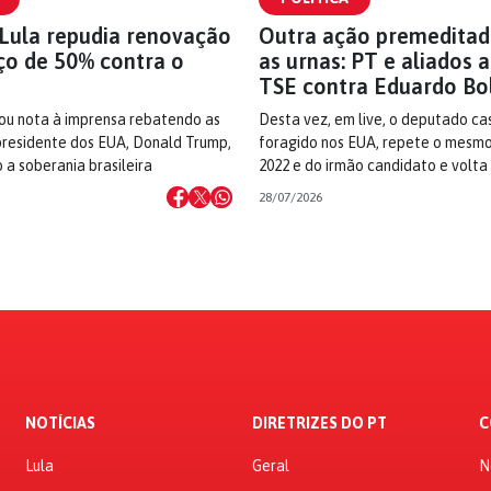
Lula repudia renovação
Outra ação premeditad
ço de 50% contra o
as urnas: PT e aliados
TSE contra Eduardo Bo
ou nota à imprensa rebatendo as
Desta vez, em live, o deputado ca
residente dos EUA, Donald Trump,
foragido nos EUA, repete o mesmo
 a soberania brasileira
2022 e do irmão candidato e volta
28/07/2026
NOTÍCIAS
DIRETRIZES DO PT
C
Lula
Geral
N