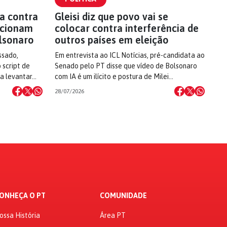
a contra
Gleisi diz que povo vai se
 acionam
colocar contra interferência de
lsonaro
outros países em eleição
ssado,
Em entrevista ao ICL Notícias, pré-candidata ao
 script de
Senado pelo PT disse que vídeo de Bolsonaro
 a levantar…
com IA é um ilícito e postura de Milei…
28/07/2026
ONHEÇA O PT
COMUNIDADE
ossa História
Área PT