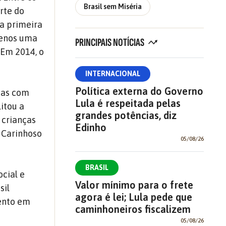
Brasil sem Miséria
rte do
a primeira
 menos uma
PRINCIPAIS NOTÍCIAS
 Em 2014, o
INTERNACIONAL
Política externa do Governo
ias com
Lula é respeitada pelas
litou a
grandes potências, diz
 crianças
Edinho
 Carinhoso
05/08/26
BRASIL
cial e
Valor mínimo para o frete
sil
agora é lei; Lula pede que
mento em
caminhoneiros fiscalizem
05/08/26