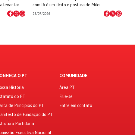
 a levantar…
com IA é um ilícito e postura de Milei…
28/07/2026
ONHEÇA O PT
COMUNIDADE
ossa História
Área PT
statuto do PT
Filie-se
arta de Princípios do PT
Entre em contato
anifesto de Fundação do PT
strutura Partidária
omissão Executiva Nacional