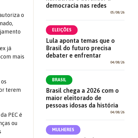
democracia nas redes
05/08/26
autoriza o
enado,
ELEIÇÕES
nejamento
Lula aponta temas que o
Brasil do futuro precisa
ex já
debater e enfrentar
a com mais
04/08/26
BRASIL
 os
por terem
Brasil chega a 2026 com o
maior eleitorado de
pessoas idosas da história
04/08/26
 da PEC é
nças ou
MULHERES
s