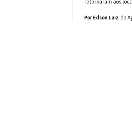
retornaram aos loca
Por Edson Luiz
, da 