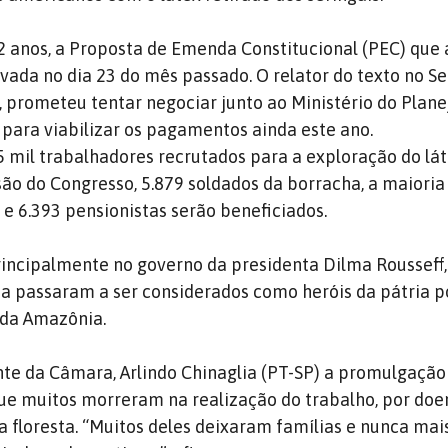
2 anos, a Proposta de Emenda Constitucional (PEC) que 
ada no dia 23 do mês passado. O relator do texto no S
), prometeu tentar negociar junto ao Ministério do Pla
 para viabilizar os pagamentos ainda este ano.
5 mil trabalhadores recrutados para a exploração do lát
ão do Congresso, 5.879 soldados da borracha, a maiori
 e 6.393 pensionistas serão beneficiados.
rincipalmente no governo da presidenta Dilma Rousseff,
a passaram a ser considerados como heróis da pátria 
 da Amazônia.
nte da Câmara, Arlindo Chinaglia (PT-SP) a promulgação
que muitos morreram na realização do trabalho, por doe
a floresta. “Muitos deles deixaram famílias e nunca mai