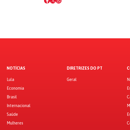
NOTÍCIAS
DIRETRIZES DO PT
C
Lula
Geral
N
Economia
E
Brasil
C
Internacional
M
Saúde
E
Mulheres
C