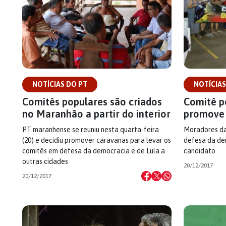
NOTÍCIAS DO PT
NOTÍCIAS
Comitês populares são criados
Comitê p
no Maranhão a partir do interior
promove 
PT maranhense se reuniu nesta quarta-feira
Moradores da
(20) e decidiu promover caravanas para levar os
defesa da dem
comitês em defesa da democracia e de Lula a
candidato.
outras cidades
20/12/2017
20/12/2017