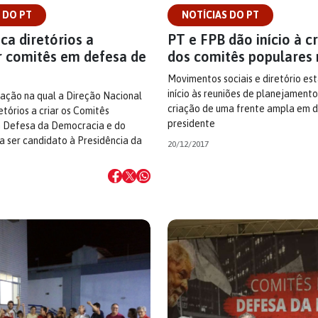
 DO PT
NOTÍCIAS DO PT
ca diretórios a
PT e FPB dão início à c
r comitês em defesa de
dos comitês populares
Movimentos sociais e diretório es
início às reuniões de planejamento
ação na qual a Direção Nacional
criação de uma frente ampla em d
etórios a criar os Comitês
presidente
 Defesa da Democracia e do
la ser candidato à Presidência da
20/12/2017