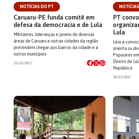
NOTÍCIAS DO PT
NOTÍCIAS
Caruaru-PE funda comitê em
PT convo
defesa da democracia e de Lula
organiza
Lula
Militantes, lideranças e jovens de diversas
áreas de Caruaru e outras cidades da região
Leia a convoc
pretendem chegar aos bairros da cidade e a
orienta os dir
outros municípios
Populares em
Direito de Lu
21/12/2017
República
20/12/2017