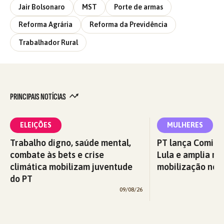
Jair Bolsonaro
MST
Porte de armas
Reforma Agrária
Reforma da Previdência
Trabalhador Rural
PRINCIPAIS NOTÍCIAS
ELEIÇÕES
MULHERES
Trabalho digno, saúde mental,
PT lança Comitê
combate às bets e crise
Lula e amplia re
climática mobilizam juventude
mobilização nos 
do PT
09/08/26