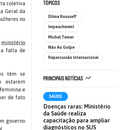
TÓPICOS
ta coletiva
ia Geral da
Dilma Rousseff
mulheres no
Impeachment
Michel Temer
o
ministério
Não Ao Golpe
a falta de
Repercussão Internacional
res têm se
PRINCIPAIS NOTÍCIAS
o estarem
 feminina e
SAÚDE
uer de fato
Doenças raras: Ministério
da Saúde realiza
capacitação para ampliar
um governo
diagnósticos no SUS
l.