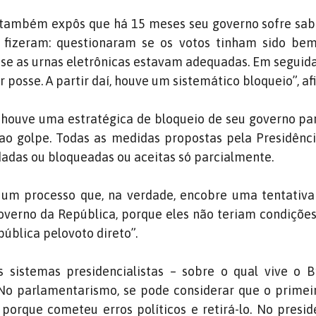
a também expôs que há 15 meses seu governo sofre sa
 fizeram: questionaram se os votos tinham sido bem
 se as urnas eletrônicas estavam adequadas. Em seguid
 posse. A partir daí, houve um sistemático bloqueio”, af
 houve uma estratégica de bloqueio de seu governo pa
ao golpe. Todas as medidas propostas pela Presidênc
idadas ou bloqueadas ou aceitas só parcialmente.
um processo que, na verdade, encobre uma tentativa
overno da República, porque eles não teriam condiçõe
pública pelovoto direto”.
sistemas presidencialistas – sobre o qual vive o Br
“No parlamentarismo, se pode considerar que o primei
orque cometeu erros políticos e retirá-lo. No presid