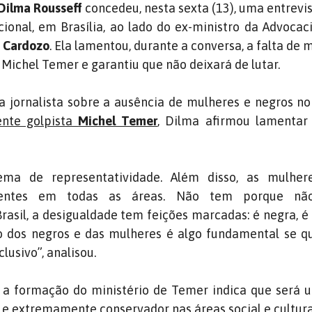
Dilma Rousseff
concedeu, nesta sexta (13), uma entrevis
ional, em Brasília, ao lado do ex-ministro da Advocac
o Cardozo
. Ela lamentou, durante a conversa, a falta de 
 Michel Temer e garantiu que não deixará de lutar.
 jornalista sobre a ausência de mulheres e negros n
ente golpista
Michel Temer
, Dilma afirmou lamentar 
ma de representatividade. Além disso, as mulhe
entes em todas as áreas. Não tem porque nã
rasil, a desigualdade tem feições marcadas: é negra, é
ão dos negros e das mulheres é algo fundamental se q
lusivo”, analisou.
 a formação do ministério de Temer indica que será 
 e extremamente conservador nas áreas social e cultura