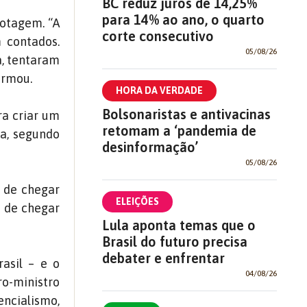
BC reduz juros de 14,25%
para 14% ao ano, o quarto
botagem. “A
corte consecutivo
 contados.
05/08/26
a, tentaram
irmou.
HORA DA VERDADE
Bolsonaristas e antivacinas
ra criar um
retomam a ‘pandemia de
ia, segundo
desinformação’
05/08/26
 de chegar
ELEIÇÕES
s de chegar
Lula aponta temas que o
Brasil do futuro precisa
debater e enfrentar
asil – e o
04/08/26
ro-ministro
encialismo,