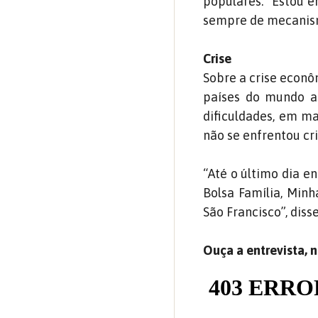
populares. “Estou e
sempre de mecanism
Crise
Sobre a crise econô
países do mundo as
dificuldades, em m
não se enfrentou cri
“Até o último dia e
Bolsa Família, Minh
São Francisco”, diss
Ouça a entrevista, n