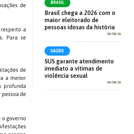
BRASIL
usações de
Brasil chega a 2026 com o
maior eleitorado de
pessoas idosas da história
respeito a
04/08/26
s. Para se
SAÚDE
SUS garante atendimento
imediato a vítimas de
estações de
violência sexual
ia a menor
04/08/26
a profunda
r pessoa de
e o governo
ifestações