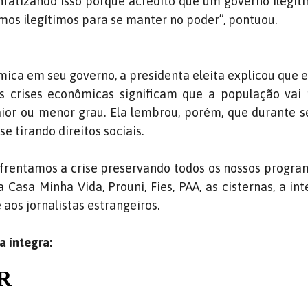
nfatizando isso porque acredito que um governo ilegít
os ilegítimos para se manter no poder”, pontuou.
mica em seu governo, a presidenta eleita explicou que 
 crises econômicas significam que a população vai 
aior ou menor grau. Ela lembrou, porém, que durante 
se tirando direitos sociais.
nfrentamos a crise preservando todos os nossos program
a Casa Minha Vida, Prouni, Fies, PAA, as cisternas, a in
e aos jornalistas estrangeiros.
a íntegra: