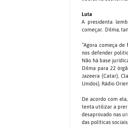
Luta
A presidenta lem
começar. Dilma, tam
“Agora começa de f
nos defender politi
Não há base jurídic
Dilma para 22 órgão
Jazeera (Catar), Cla
Unidos), Rádio Orien
De acordo com ela,
tenta utilizar a p
desaprovado nas urn
das políticas sociai