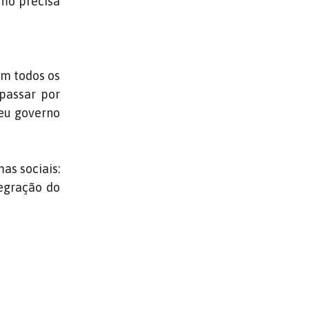
imo precisa
em todos os
passar por
seu governo
as sociais:
tegração do