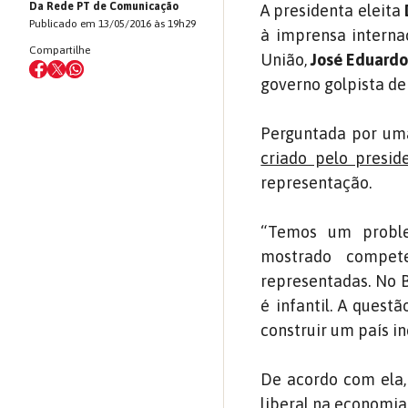
Da Rede PT de Comunicação
A presidenta eleita
Publicado em 13/05/2016 às 19h29
à imprensa internac
Compartilhe
União,
José Eduard
governo golpista de
Perguntada por uma
criado pelo presid
representação.
“Temos um proble
mostrado compet
representadas. No B
é infantil. A quest
construir um país inc
De acordo com ela,
liberal na economia