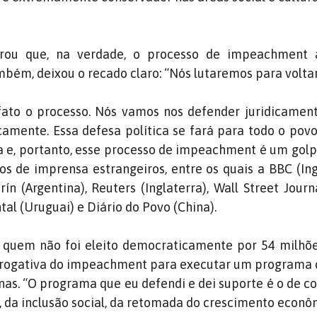
brou que, na verdade, o processo de impeachment
bém, deixou o recado claro: “Nós lutaremos para voltar
ato o processo. Nós vamos nos defender juridicamen
camente. Essa defesa política se fará para todo o povo 
a e, portanto, esse processo de impeachment é um golp
s de imprensa estrangeiros, entre os quais a BBC (Ingl
rín (Argentina), Reuters (Inglaterra), Wall Street Journ
tal (Uruguai) e Diário do Povo (China).
 quem não foi eleito democraticamente por 54 milhõe
rerrogativa do impeachment para executar um programa
as. “O programa que eu defendi e dei suporte é o de c
s, da inclusão social, da retomada do crescimento econô