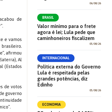
06/08/26
BRASIL
 acabou de
Valor mínimo para o frete
”.
agora é lei; Lula pede que
caminhoneiros fiscalizem
te e vamos
05/08/26
brasileiro.
e”, afirmou
INTERNACIONAL
aterra), Al
Política externa do Governo
al (Estados
Lula é respeitada pelas
grandes potências, diz
Edinho
s de votos
05/08/26
 de governo
ontinuidade
ECONOMIA
mico”.