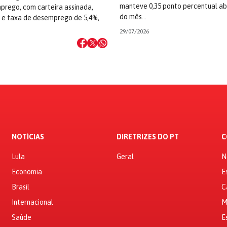
manteve 0,35 ponto percentual ab
prego, com carteira assinada,
do mês…
a e taxa de desemprego de 5,4%,
29/07/2026
NOTÍCIAS
DIRETRIZES DO PT
C
Lula
Geral
N
Economia
E
Brasil
C
Internacional
M
Saúde
E