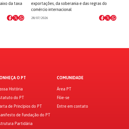
aixo da taxa
exportações, da soberania e das regras do
comércio internacional
28/07/2026
ONHEÇA O PT
COMUNIDADE
ossa História
Área PT
statuto do PT
Filie-se
arta de Princípios do PT
Entre em contato
anifesto de Fundação do PT
strutura Partidária