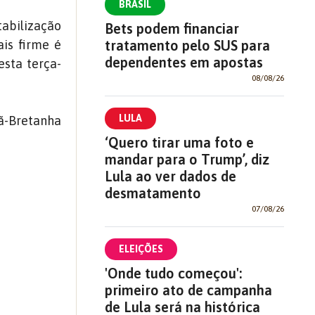
BRASIL
abilização
Bets podem financiar
is firme é
tratamento pelo SUS para
dependentes em apostas
esta terça-
08/08/26
LULA
ã-Bretanha
‘Quero tirar uma foto e
mandar para o Trump’, diz
Lula ao ver dados de
desmatamento
07/08/26
ELEIÇÕES
'Onde tudo começou':
primeiro ato de campanha
de Lula será na histórica