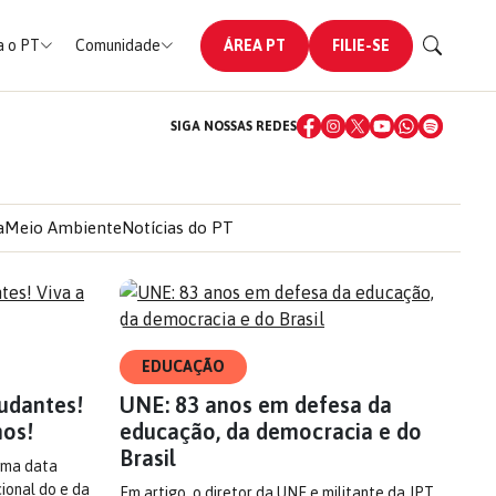
 o PT
Comunidade
ÁREA PT
FILIE-SE
SIGA NOSSAS REDES
a
Meio Ambiente
Notícias do PT
EDUCAÇÃO
udantes!
UNE: 83 anos em defesa da
nos!
educação, da democracia e do
Brasil
 uma data
ional do e da
Em artigo, o diretor da UNE e militante da JPT