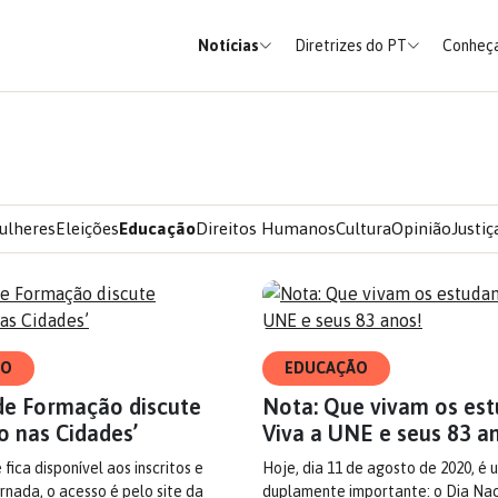
Notícias
Diretrizes do PT
Conheça
ulheres
Eleições
Educação
Direitos Humanos
Cultura
Opinião
Justiç
ÃO
EDUCAÇÃO
de Formação discute
Nota: Que vivam os est
o nas Cidades’
Viva a UNE e seus 83 a
 fica disponível aos inscritos e
Hoje, dia 11 de agosto de 2020, é
ornada, o acesso é pelo site da
duplamente importante: o Dia Nac