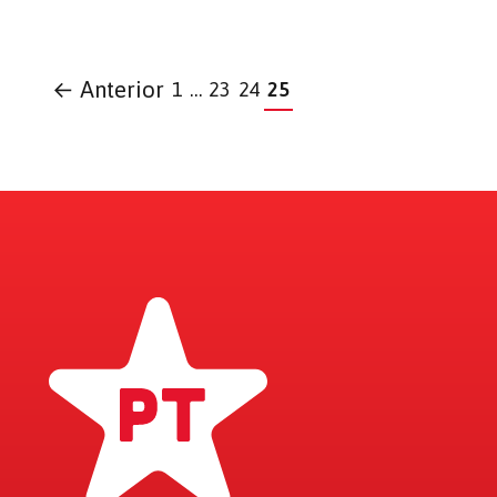
← Anterior
1
…
23
24
25