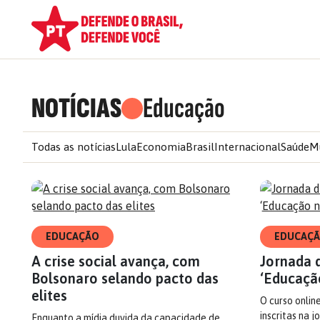
NOTÍCIAS
Educação
Todas as notícias
Lula
Economia
Brasil
Internacional
Saúde
M
EDUCAÇÃO
EDUCAÇ
A crise social avança, com
Jornada 
Bolsonaro selando pacto das
‘Educaçã
elites
O curso online
inscritas na j
Enquanto a mídia duvida da capacidade de