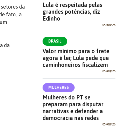
Lula é respeitada pelas
 setores da
grandes potências, diz
de fato,
a
Edinho
e um
05/08/26
BRASIL
ta da
Valor mínimo para o frete
agora é lei; Lula pede que
caminhoneiros fiscalizem
05/08/26
MULHERES
Mulheres do PT se
preparam para disputar
narrativas e defender a
democracia nas redes
05/08/26