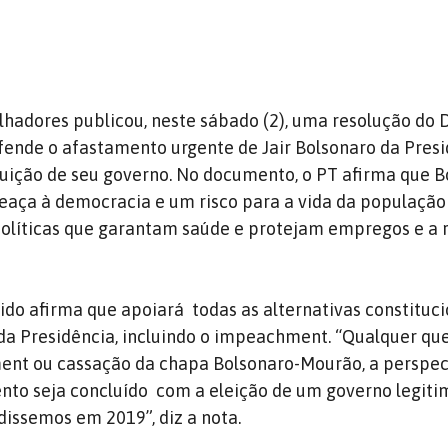
lhadores publicou, neste sábado (2), uma resolução do D
fende o afastamento urgente de Jair Bolsonaro da Pres
tuição de seu governo.
N
o documento, o PT afirma que B
aça à democracia e um risco para a vida da população 
políticas que garantam saúde e protejam empregos e a 
tido afirma que apoiará
todas as alternativas constituc
a Presidência, incluindo o impeachment. “Qualquer que
nt ou cassação da chapa Bolsonaro-Mourão, a perspec
ento
seja concluído
com a eleição de um governo legiti
dissemos em 2019”, diz a nota.