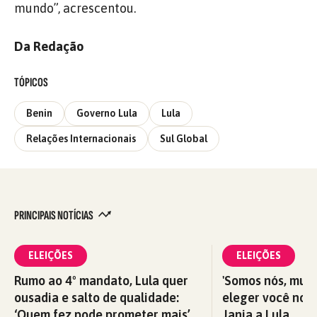
mundo”, acrescentou.
Da Redação
TÓPICOS
Benin
Governo Lula
Lula
Relações Internacionais
Sul Global
PRINCIPAIS NOTÍCIAS
ELEIÇÕES
ELEIÇÕES
Rumo ao 4º mandato, Lula quer
'Somos nós, mul
ousadia e salto de qualidade:
eleger você nova
‘Quem fez pode prometer mais’
Janja a Lula