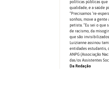
políticas públicas que
qualidade, e a saúde 
“Precisamos ‘re-espera
sonhos, move a gente a
petista. “Eu sei o que
de racismo, da misogin
que são invisibilizado
Luizianne assinou ta
entidades estudantis, 
ANPG (Associação Naci
das/os Assistentes So
Da Redação