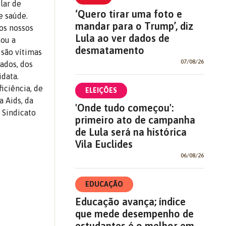
lar de
‘Quero tirar uma foto e
e saúde.
mandar para o Trump’, diz
 os nossos
Lula ao ver dados de
sou a
desmatamento
 são vítimas
07/08/26
ados, dos
idata.
iciência, de
ELEIÇÕES
a Aids, da
'Onde tudo começou':
 Sindicato
primeiro ato de campanha
de Lula será na histórica
Vila Euclides
06/08/26
EDUCAÇÃO
Educação avança; índice
que mede desempenho de
estudantes é o melhor em