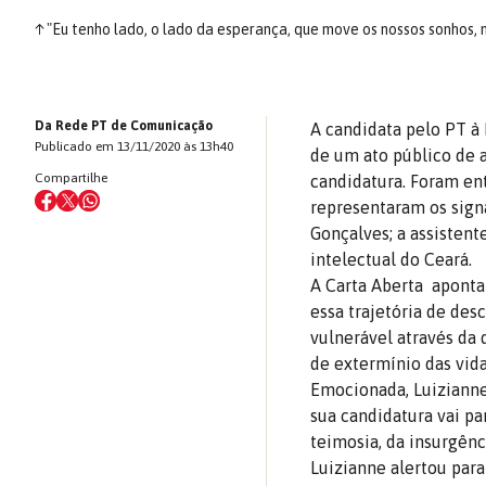
↑
"Eu tenho lado, o lado da esperança, que move os nossos sonhos, m
Da Rede PT de Comunicação
A candidata pelo PT à P
Publicado em 13/11/2020 às 13h40
de um ato público de a
Compartilhe
candidatura. Foram ent
representaram os signa
Gonçalves; a assistent
intelectual do Ceará.
A Carta Aberta aponta
essa trajetória de de
vulnerável através da 
de extermínio das vida
Emocionada, Luizianne
sua candidatura vai pa
teimosia, da insurgênci
Luizianne alertou par