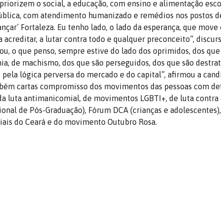
 priorizem o social, a educação, com ensino e alimentação esco
pública, com atendimento humanizado e remédios nos postos d
nçar’ Fortaleza. Eu tenho lado, o lado da esperança, que move
 acreditar, a lutar contra todo e qualquer preconceito”, discur
 sou, o que penso, sempre estive do lado dos oprimidos, dos que
ia, de machismo, dos que são perseguidos, dos que são destrat
s pela lógica perversa do mercado e do capital”, afirmou a cand
mbém cartas compromisso dos movimentos das pessoas com def
da luta antimanicomial, de movimentos LGBTI+, de luta contra 
onal de Pós-Graduação), Fórum DCA (crianças e adolescentes),
ciais do Ceará e do movimento Outubro Rosa.