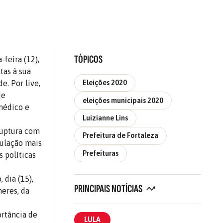
TÓPICOS
-feira (12),
tas à sua
e. Por live,
Eleições 2020
de
eleições municipais 2020
 médico e
Luizianne Lins
ruptura com
Prefeitura de Fortaleza
pulação mais
Prefeituras
s políticas
 dia (15),
PRINCIPAIS NOTÍCIAS
heres, da
ortância de
LULA