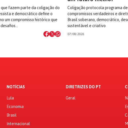
s que fazem parte da coligação do
Coligação protocola programa de
ssista e democrático define o
compromissos verdadeiros e diret
o um compromisso histórico que
Brasil soberano, democrático, des
 desafios…
sustentável e criativo
07/08/2026
NOTÍCIAS
DIRETRIZES DO PT
C
Lula
Geral
N
Economia
E
Brasil
C
Internacional
M