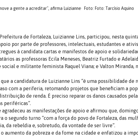
ove a gente a acreditar", afirma Luizianne
Foto: Foto: Tarcísio Aquino
refeitura de Fortaleza, Luizianne Lins, participou, nesta quinta
poio por parte de professores, intelectuais, estudantes e ativis
regues à candidata cartas e manifestos de apoio e solidariedad
tários as professoras Ecila Meneses, Beatriz Furtado e Adelai
e social e militante feminista Raquel Viana; e Valton Miranda,
 que a candidatura de Luizianne Lins “é uma possibilidade de 
scaso com a periferia, retomando projetos que beneficiam a po
distribuição de renda. É preciso reparar os danos causados pela
s periféricas”.
 agradeceu as manifestações de apoio e afirmou que, domingo,
ra o segundo turno “com a força do povo de Fortaleza, das mul
a, da rebeldia e, sobretudo, da vontade de ser livre”.
a o aumento da pobreza e da fome na cidade e enfatizou a imp