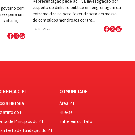
Representação pede ao TSE investigação por
suspeita de dinheiro público em engrenagem da
 governo com
extrema direita para fazer disparo em massa
rizes para um
de conteúdos mentirosos contra…
envolvido,
07/08/2026
ONHEÇA O PT
COMUNIDADE
ossa História
Área PT
statuto do PT
Filie-se
arta de Princípios do PT
Entre em contato
anifesto de Fundação do PT