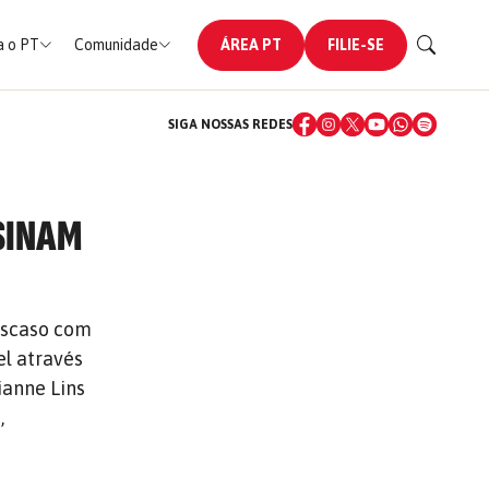
 o PT
Comunidade
ÁREA PT
FILIE-SE
SIGA NOSSAS REDES
SSINAM
descaso com
el através
ianne Lins
,