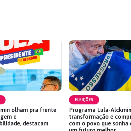
ELEIÇÕES
kmin olham pra frente
Programa Lula-Alckmin
agem e
transformação e comp
bilidade, destacam
com o povo que sonha 
um futuro melhor