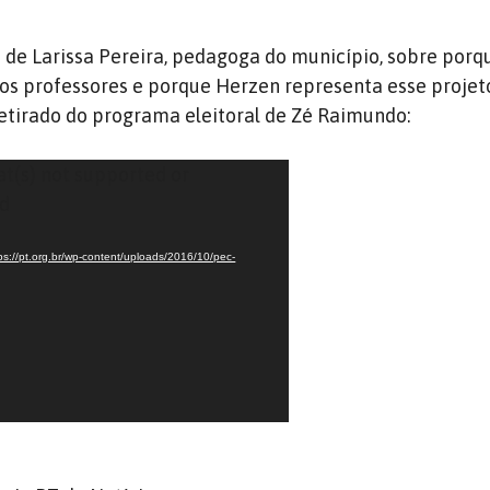
to de Larissa Pereira, pedagoga do município, sobre porq
dos professores e porque Herzen representa esse projet
 retirado do programa eleitoral de Zé Raimundo:
at(s) not supported or
nd
ps://pt.org.br/wp-content/uploads/2016/10/pec-