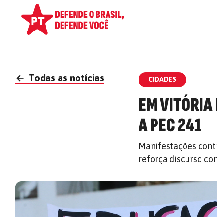
←
Todas as notícias
CIDADES
EM VITÓRIA
A PEC 241
Manifestações cont
reforça discurso co