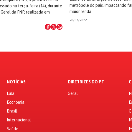
metrópole do país, impactando fa
ossado na terça-feira (14), durante
maior renda
 Geral da FNP, realizada em
28/07/2022
NOTÍCIAS
DIRETRIZES DO PT
C
Lula
Geral
N
Economia
E
Brasil
C
Internacional
M
Saúde
E