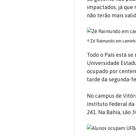
impactados, já que 
não terão mais vali
↑
Zé Raimundo em caminhad
Todo o País está se
Universidade Estadu
ocupado por centena
tarde da segunda-fei
No campus de Vitóri
Instituto Federal d
241. Na Bahia, são 