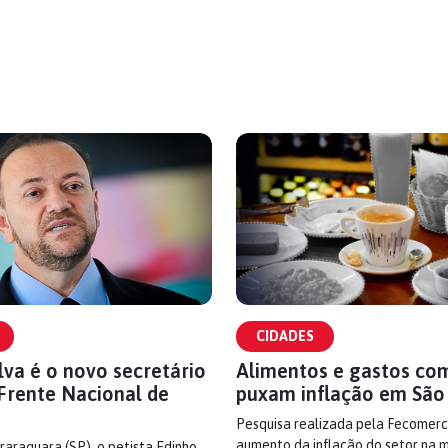
CIDADES
lva é o novo secretário
Alimentos e gastos co
 Frente Nacional de
puxam inflação em São
Pesquisa realizada pela Fecomer
aumento da inflação do setor na 
raraquara (SP), o petista Edinho