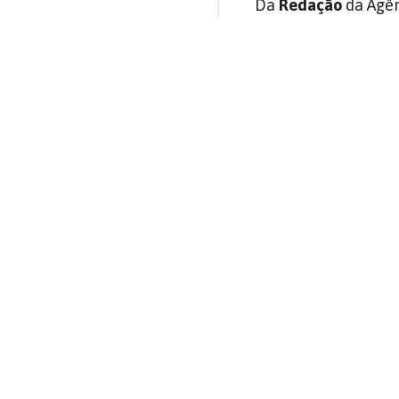
Da
Redação
da Agên