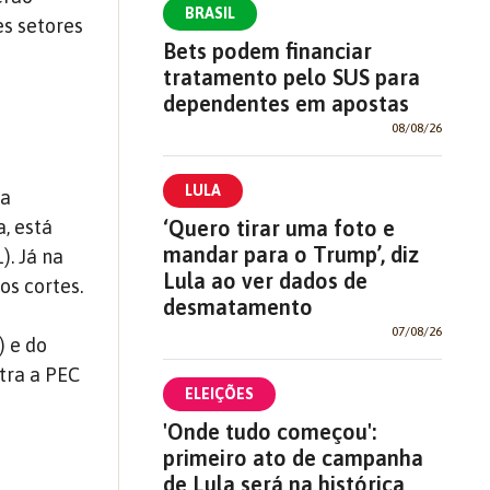
BRASIL
es setores
Bets podem financiar
tratamento pelo SUS para
dependentes em apostas
08/08/26
LULA
da
‘Quero tirar uma foto e
, está
mandar para o Trump’, diz
). Já na
Lula ao ver dados de
os cortes.
desmatamento
07/08/26
) e do
tra a PEC
ELEIÇÕES
'Onde tudo começou':
primeiro ato de campanha
de Lula será na histórica