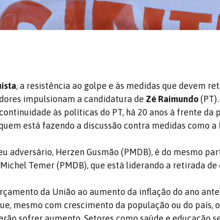
uista
, a resistência ao golpe e às medidas que devem ret
adores impulsionam a candidatura de
Zé Raimundo
(PT).
ontinuidade às políticas do PT, há 20 anos à frente da 
 quem está fazendo a discussão contra medidas como a 
eu adversário, Herzen Gusmão (PMDB), é do mesmo part
 Michel Temer (PMDB), que está liderando a retirada de d
 orçamento da União ao aumento da inflação do ano ante
a que, mesmo com crescimento da população ou do país, o
erão sofrer aumento. Setores como saúde e educação s