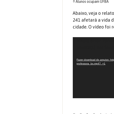
↑
Alunos ocupam UFBA
Abaixo, veja o rela
241 afetará a vida 
cidade. O vídeo foi
Tocador
Media error: Form
de
source(s) not fou
vídeo
Fazer download do arquivo: htt
professora_bx.mp4?_=1