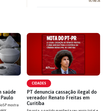
05/08/26
CIDADES
m saúde
PT denuncia cassação ilegal do
 Paulo
vereador Renato Freitas em
Curitiba
cioSP mostra
maior
Em nota, o partido manifesta seu apoio total e