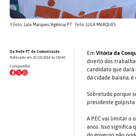
↑
Foto: Lula Marques/Agência PT
Foto: LULA MARQUES
Da Rede PT de Comunicação
Em
Vitória da Conq
Publicado em 25/10/2016 às 15h43
direito dos trabalh
Compartilhe
candidato que dará c
da cidade baiana, é
Sobretudo porque s
presidente golpista
A PEC vai limitar o
anos. Isso signific
do governo não pod