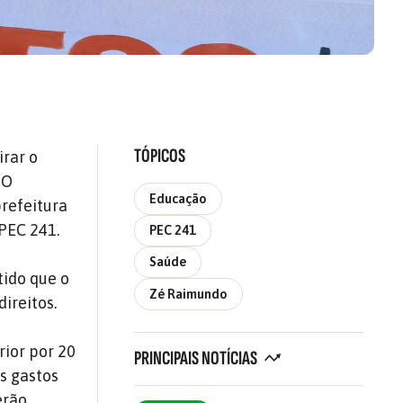
TÓPICOS
irar o
 O
Educação
prefeitura
PEC 241.
PEC 241
Saúde
ido que o
Zé Raimundo
ireitos.
rior por 20
PRINCIPAIS NOTÍCIAS
s gastos
erão