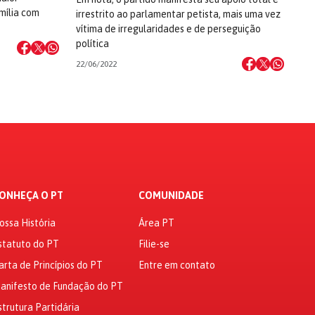
mília com
irrestrito ao parlamentar petista, mais uma vez
vítima de irregularidades e de perseguição
política
22/06/2022
ONHEÇA O PT
COMUNIDADE
ossa História
Área PT
statuto do PT
Filie-se
arta de Princípios do PT
Entre em contato
anifesto de Fundação do PT
strutura Partidária