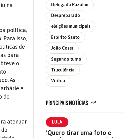
aiu na
Delegado Pazolini
Despreparado
eleições municipais
a política,
Espírito Santo
 Para isso,
líticas de
João Coser
ças para
Segundo turno
obteve o
Truculência
ato
do. As
Vitória
barbárie e
o do
PRINCIPAIS NOTÍCIAS
ara atenuar
LULA
 do
‘Quero tirar uma foto e