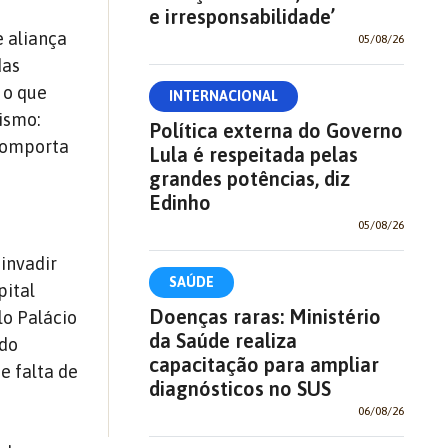
e irresponsabilidade’
e aliança
05/08/26
das
 o que
INTERNACIONAL
rismo:
Política externa do Governo
 comporta
Lula é respeitada pelas
grandes potências, diz
Edinho
05/08/26
invadir
SAÚDE
pital
Doenças raras: Ministério
lo Palácio
da Saúde realiza
ndo
capacitação para ampliar
e falta de
diagnósticos no SUS
06/08/26