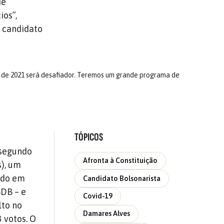
de
ios”,
o candidato
no de 2021 será desafiador. Teremos um grande programa de
TÓPICOS
 segundo
Afronta à Constituição
s), um
tado em
Candidato Bolsonarista
SDB – e
Covid-19
lto no
Damares Alves
 votos. O