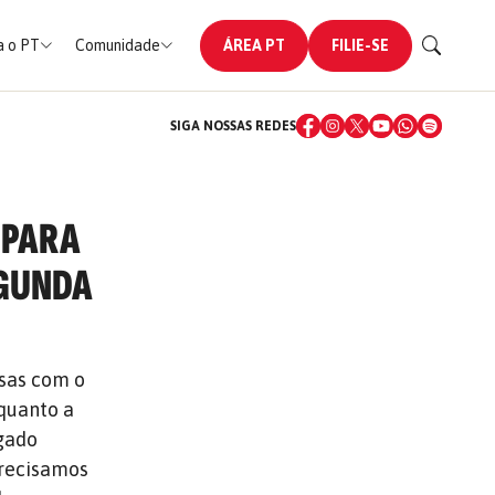
 o PT
Comunidade
ÁREA PT
FILIE-SE
SIGA NOSSAS REDES
 PARA
EGUNDA
rsas com o
quanto a
egado
Precisamos