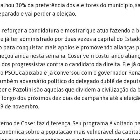
alhou 30% da preferência dos eleitores do município, s
eparado e vai perder a eleição.
é reforçar a candidatura e mostrar que atua fazendo a bo
 já ter administrado por duas vezes a capital do Estado.
 para conquistar mais apoios e promovendo alianças po
começou ainda nesta semana. Coser vem costurando alian
dos progressistas contra o candidato da direita. Ele já 
 do PSOL capixaba e já conversou com o governador Ren
ambém adversário político do delegado dublê de deputa
er e Pazolini são aquelas que dividem a civilização da 
o longo dos próximos dez dias de campanha até a eleiçã
29 de novembro.
erno de Coser faz diferença. Seu programa é voltado p
 econômica sobre a população mais vulnerável da capital