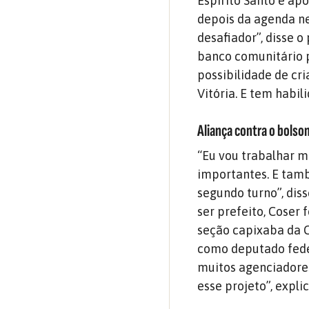
Espírito Santo e ap
depois da agenda ne
desafiador”, disse 
banco comunitário p
possibilidade de cr
Vitória. E tem habil
Aliança contra o bolso
“Eu vou trabalhar m
importantes. E tamb
segundo turno”, diss
ser prefeito, Coser 
seção capixaba da 
como deputado feder
muitos agenciadores
esse projeto”, explic