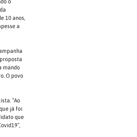
ndo o
 da
e 10 anos,
mpesse a
 campanha
 proposta
 a mando
ro. O povo
ista. “Ao
que já foi
didato que
Covid19”,