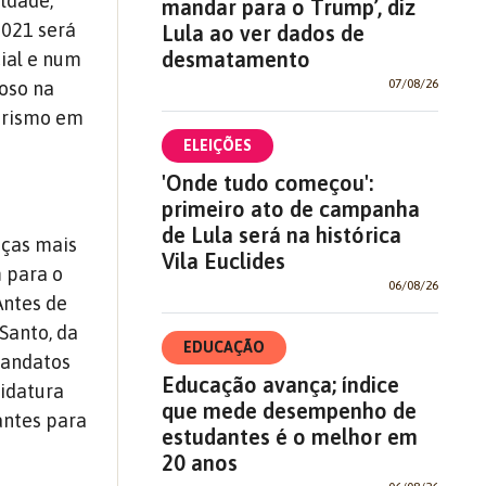
ldade,
mandar para o Trump’, diz
2021 será
Lula ao ver dados de
desmatamento
cial e num
07/08/26
çoso na
narismo em
ELEIÇÕES
'Onde tudo começou':
primeiro ato de campanha
de Lula será na histórica
nças mais
Vila Euclides
 para o
06/08/26
Antes de
 Santo, da
EDUCAÇÃO
mandatos
Educação avança; índice
didatura
que mede desempenho de
antes para
estudantes é o melhor em
20 anos