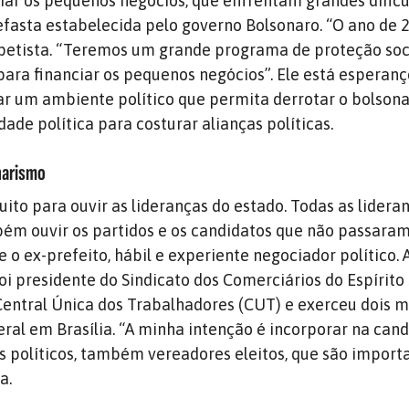
oiar os pequenos negócios, que enfrentam grandes dificu
fasta estabelecida pelo governo Bolsonaro. “O ano de 
o petista. “Teremos um grande programa de proteção so
ara financiar os pequenos negócios”. Ele está esperan
iar um ambiente político que permita derrotar o bolso
idade política para costurar alianças políticas.
narismo
uito para ouvir as lideranças do estado. Todas as lidera
ém ouvir os partidos e os candidatos que não passaram
e o ex-prefeito, hábil e experiente negociador político. 
foi presidente do Sindicato dos Comerciários do Espírito
Central Única dos Trabalhadores (CUT) e exerceu dois 
al em Brasília. “A minha intenção é incorporar na can
 políticos, também vereadores eleitos, que são import
a.