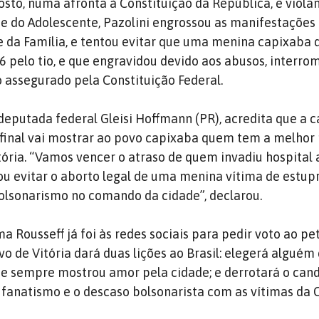
osto, numa afronta à Constituição da República, e viola
 e do Adolescente, Pazolini engrossou as manifestações
e da Família, e tentou evitar que uma menina capixaba d
6 pelo tio, e que engravidou devido aos abusos, interro
o assegurado pela Constituição Federal.
 deputada federal Gleisi Hoffmann (PR), acredita que a
 final vai mostrar ao povo capixaba quem tem a melhor
tória. “Vamos vencer o atraso de quem invadiu hospital
ou evitar o aborto legal de uma menina vítima de estup
bolsonarismo no comando da cidade”, declarou.
a Rousseff já foi às redes sociais para pedir voto ao pet
vo de Vitória dará duas lições ao Brasil: elegerá alguém 
 e sempre mostrou amor pela cidade; e derrotará o can
o fanatismo e o descaso bolsonarista com as vítimas da 