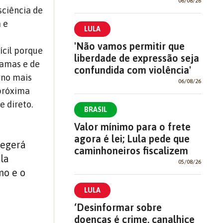
06/08/26
sciência de
 e
LULA
'Não vamos permitir que
ícil porque
liberdade de expressão seja
ramas e de
confundida com violência'
rno mais
06/08/26
 próxima
e direto.
BRASIL
Valor mínimo para o frete
agora é lei; Lula pede que
legerá
caminhoneiros fiscalizem
la
05/08/26
mo e o
LULA
‘Desinformar sobre
doenças é crime, canalhice