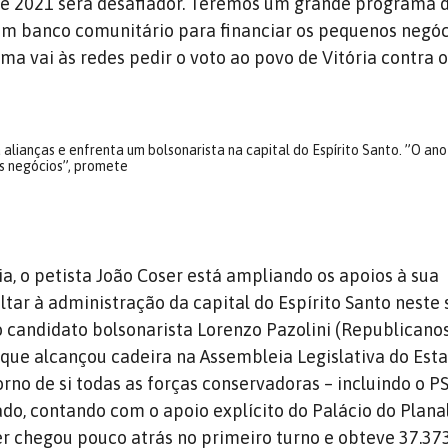
de 2021 será desafiador. Teremos um grande programa 
um banco comunitário para financiar os pequenos negóc
lma vai às redes pedir o voto ao povo de Vitória contra 
 alianças e enfrenta um bolsonarista na capital do Espírito Santo. ”O a
s negócios”, promete
ia, o petista João Coser está ampliando os apoios à sua
ltar à administração da capital do Espírito Santo neste
 o candidato bolsonarista Lorenzo Pazolini (Republicano
 que alcançou cadeira na Assembleia Legislativa do Es
rno de si todas as forças conservadoras – incluindo o P
ado, contando com o apoio explícito do Palácio do Plana
er chegou pouco atrás no primeiro turno e obteve 37.373