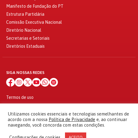
Manifesto de Fundação do PT
Estrutura Partidária
Comissão Executiva Nacional
Diretório Nacional
Secretarias e Setoriais
Diretórios Estaduais
SIGA NOSSAS REDES
Termos de uso
Política de privacidade
© 2010 - 2026
Utilizamos cookies essenciais e tecnologias semelhantes de
Partido dos Trabalhadores Todos os direitos reservados
acordo com a nossa
Política de Privacidade
e, ao continuar
navegando, você concorda com estas condições.
Configurações de cookies
ACEITO