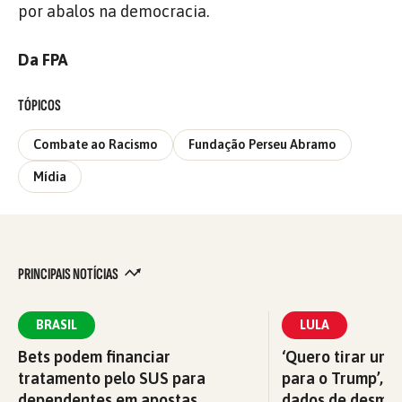
por abalos na democracia.
Da FPA
TÓPICOS
Combate ao Racismo
Fundação Perseu Abramo
Mídia
PRINCIPAIS NOTÍCIAS
BRASIL
LULA
Bets podem financiar
‘Quero tirar uma
tratamento pelo SUS para
para o Trump’, di
dependentes em apostas
dados de desma