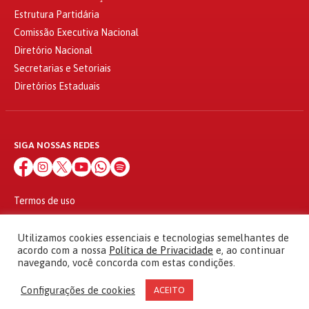
Estrutura Partidária
Comissão Executiva Nacional
Diretório Nacional
Secretarias e Setoriais
Diretórios Estaduais
SIGA NOSSAS REDES
Termos de uso
Política de privacidade
© 2010 - 2026
Utilizamos cookies essenciais e tecnologias semelhantes de
Partido dos Trabalhadores Todos os direitos reservados
acordo com a nossa
Política de Privacidade
e, ao continuar
navegando, você concorda com estas condições.
Configurações de cookies
ACEITO