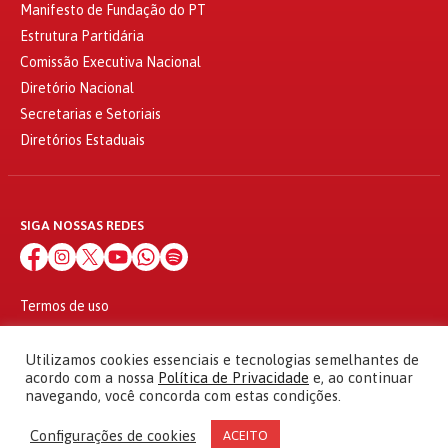
Manifesto de Fundação do PT
Estrutura Partidária
Comissão Executiva Nacional
Diretório Nacional
Secretarias e Setoriais
Diretórios Estaduais
SIGA NOSSAS REDES
Termos de uso
Política de privacidade
© 2010 - 2026
Utilizamos cookies essenciais e tecnologias semelhantes de
Partido dos Trabalhadores Todos os direitos reservados
acordo com a nossa
Política de Privacidade
e, ao continuar
navegando, você concorda com estas condições.
Configurações de cookies
ACEITO