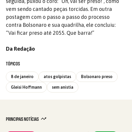
seguida, puxou o côro: “Uh, vai ser preso!”, como
vem sendo cantado peças torcidas. Em outra
postagem com o passo a passo do processo
contra Bolsonaro e sua quadrilha, ele concluiu:
“Vai ficar preso até 2055. Que barra!”
Da Redação
TÓPICOS
8 de janeiro
atos golpistas
Bolsonaro preso
Gleisi Hoffmann
sem anistia
PRINCIPAIS NOTÍCIAS