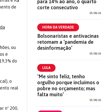
eiras e R$
para 14% ao ano, o quarto
amento de
corte consecutivo
05/08/26
 da
HORA DA VERDADE
Bolsonaristas e antivacinas
retomam a ‘pandemia de
lhões, ou
desinformação’
os e
05/08/26
 19,3% do
LULA
‘Me sinto feliz, tenho
al), o
orgulho porque incluímos o
ento real
pobre no orçamento; mas
falta muito’
05/08/26
r nº 200,