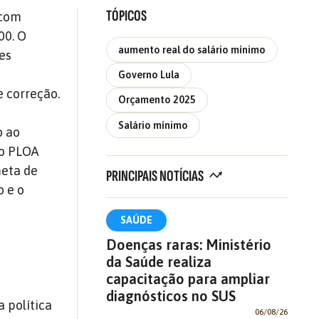
TÓPICOS
 com
00. O
aumento real do salário mínimo
es
Governo Lula
e correção.
Orçamento 2025
Salário mínimo
o ao
 o PLOA
meta de
PRINCIPAIS NOTÍCIAS
o e o
SAÚDE
Doenças raras: Ministério
da Saúde realiza
capacitação para ampliar
diagnósticos no SUS
 política
06/08/26