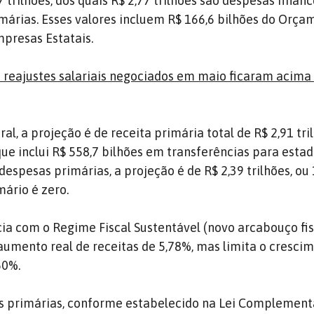
 trilhões, dos quais R$ 2,77 trilhões são despesas financ
rimárias. Esses valores incluem R$ 166,6 bilhões do Orç
presas Estatais.
 reajustes salariais negociados em maio ficaram acima
al, a projeção é de receita primária total de R$ 2,91 tri
que inclui R$ 558,7 bilhões em transferências para estad
despesas primárias, a projeção é de R$ 2,39 trilhões, ou
mário é zero.
a com o Regime Fiscal Sustentável (novo arcabouço fisc
umento real de receitas de 5,78%, mas limita o crescim
50%.
s primárias, conforme estabelecido na Lei Complementa