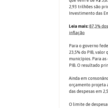
que vem é de R$ 5,87
2,93 trilhões são p
Investimento das Em
Leia mais:
87,3% dos
inflação
Para o governo feder
23,5% do PIB, valor 
municípios. Para as 
PIB. O resultado pri
Ainda em consonânci
orçamento projeta a
das despesas em 2,
O limite de despesa