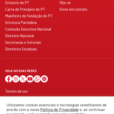
Estatuto do PT
Filie-se
Carta de Princípios do PT
Entre em contato
Manifesto de Fundação do PT
Estrutura Partidária
Comissão Executiva Nacional
Diretório Nacional
Secretarias e Setoriais
Diretórios Estaduais
SIGA NOSSAS REDES
Termos de uso
Política de privacidade
© 2010 - 2026
Utilizamos cookies essenciais e tecnologias semelhantes de
Partido dos Trabalhadores Todos os direitos reservados
acordo com a nossa
Política de Privacidade
e, ao continuar