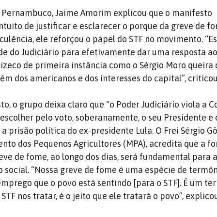
e Pernambuco, Jaime Amorim explicou que o manifesto
tuito de justificar e esclarecer o porque da greve de f
culência, ele reforçou o papel do STF no movimento. “
e do Judiciário para efetivamente dar uma resposta ao
uizeco de primeira instância como o Sérgio Moro queira 
fém dos americanos e dos interesses do capital”, criticou
o, o grupo deixa claro que “o Poder Judiciário viola a C
escolher pelo voto, soberanamente, o seu Presidente e 
 a prisão política do ex-presidente Lula. O Frei Sérgio Gö
nto dos Pequenos Agricultores (MPA), acredita que a 
reve de fome, ao longo dos dias, será fundamental para a
o social. “Nossa greve de fome é uma espécie de termôm
emprego que o povo está sentindo [para o STF]. É um t
STF nos tratar, é o jeito que ele tratará o povo”, explicou