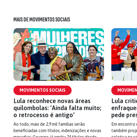
MAIS DE MOVIMENTOS SOCIAIS
MOVIMENTOS SOCIAIS
MOVIMEN
Lula reconhece novas áreas
Lula crit
quilombolas: ‘Ainda falta muito;
enfraque
o retrocesso é antigo‘
pede pre
Ao todo, mais de 2,9 mil famílias serão
Em encontro c
beneficiadas com títulos, indenizações e novas
também proje
moradias; Governo já emitiu 74 títulos desde
coletiva no s