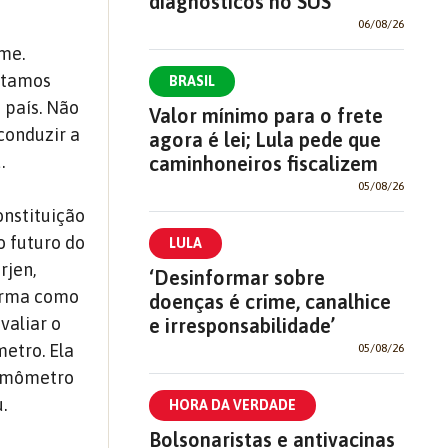
diagnósticos no SUS
06/08/26
ome.
Estamos
BRASIL
 país. Não
Valor mínimo para o frete
conduzir a
agora é lei; Lula pede que
.
caminhoneiros fiscalizem
05/08/26
onstituição
o futuro do
LULA
rjen,
‘Desinformar sobre
forma como
doenças é crime, canalhice
valiar o
e irresponsabilidade’
etro. Ela
05/08/26
ermômetro
.
HORA DA VERDADE
Bolsonaristas e antivacinas