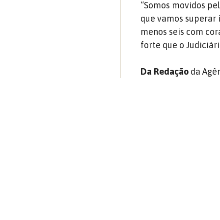
“Somos movidos pela
que vamos superar i
menos seis com cora
forte que o Judiciár
Da Redação
da Agên