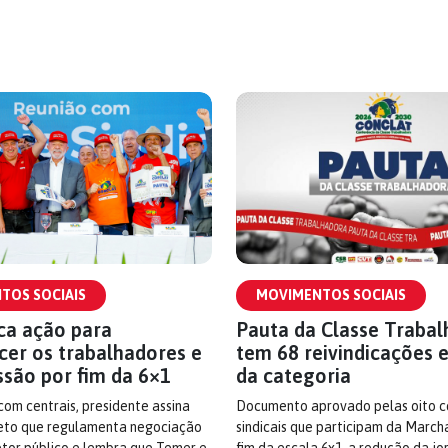
TOS SOCIAIS
MOVIMENTOS SOCIAIS
ica ação para
Pauta da Classe Traba
cer os trabalhadores e
tem 68 reivindicações 
ssão por fim da 6×1
da categoria
om centrais, presidente assina
Documento aprovado pelas oito c
to que regulamenta negociação
sindicais que participam da March
etor público e lembra que Temer e
fim da escala 6x1, a redução da j