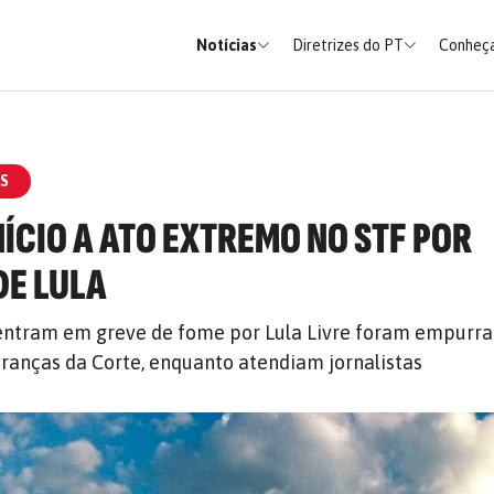
Notícias
Diretrizes do PT
Conheça
S
NÍCIO A ATO EXTREMO NO STF POR
DE LULA
entram em greve de fome por Lula Livre foram empurra
ranças da Corte, enquanto atendiam jornalistas