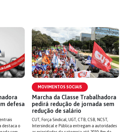
MOVIMENTOS SOCIAIS
lhadora
Marcha da Classe Trabalhadora
em defesa
pedirá redução de jornada sem
redução de salário
entrais
CUT, Força Sindical, UGT, CTB, CSB, NCST,
a destaca o
Intersindical e Pública entregam a autoridades
ornada sem
as prioridades da categoria até 2030; fim da