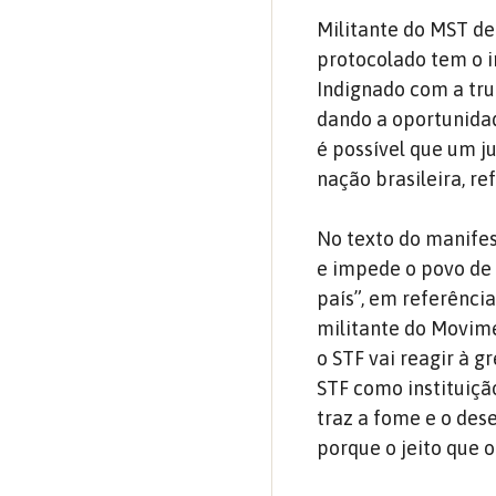
Militante do MST d
protocolado tem o in
Indignado com a tru
dando a oportunidad
é possível que um j
nação brasileira, re
No texto do manifest
e impede o povo de 
país”, em referência
militante do Movime
o STF vai reagir à g
STF como instituiçã
traz a fome e o des
porque o jeito que o 