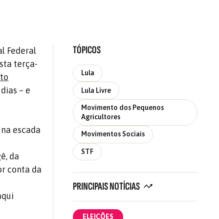
TÓPICOS
l Federal
sta terça-
Lula
to
dias – e
Lula Livre
Movimento dos Pequenos
Agricultores
 na escada
Movimentos Sociais
STF
ê, da
or conta da
PRINCIPAIS NOTÍCIAS
aqui
ELEIÇÕES