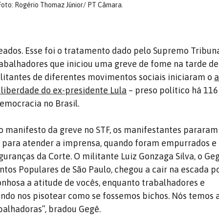
Foto: Rogério Thomaz Júnior/ PT Câmara.
ados. Esse foi o tratamento dado pelo Supremo Tribuna
rabalhadores que iniciou uma greve de fome na tarde de
militantes de diferentes movimentos sociais iniciaram o
a
liberdade do ex-presidente Lula
– preso político há 116 
emocracia no Brasil.
o manifesto da greve no STF, os manifestantes pararam
o para atender a imprensa, quando foram empurrados e
guranças da Corte. O militante Luiz Gonzaga Silva, o Geg
tos Populares de São Paulo, chegou a cair na escada p
gonhosa a atitude de vocês, enquanto trabalhadores e
ndo nos pisotear como se fossemos bichos. Nós temos 
balhadoras”, bradou Gegê.