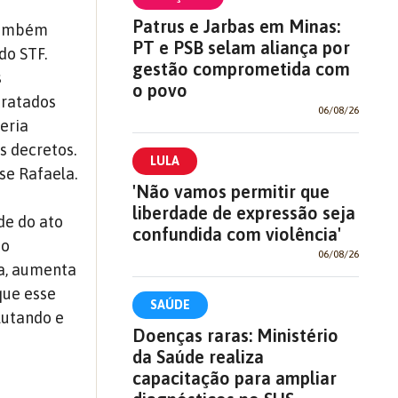
Patrus e Jarbas em Minas:
 também
PT e PSB selam aliança por
do STF.
gestão comprometida com
s
o povo
tratados
06/08/26
eria
s decretos.
LULA
se Rafaela.
'Não vamos permitir que
liberdade de expressão seja
de do ato
confundida com violência'
so
06/08/26
ta, aumenta
que esse
SAÚDE
 lutando e
Doenças raras: Ministério
da Saúde realiza
capacitação para ampliar