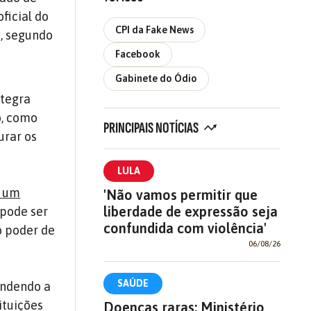
ficial do
CPI da Fake News
o, segundo
Facebook
Gabinete do Ódio
ntegra
o, como
PRINCIPAIS NOTÍCIAS
urar os
LULA
r um
'Não vamos permitir que
liberdade de expressão seja
 pode ser
confundida com violência'
 poder de
06/08/26
SAÚDE
ndendo a
ituições
Doenças raras: Ministério