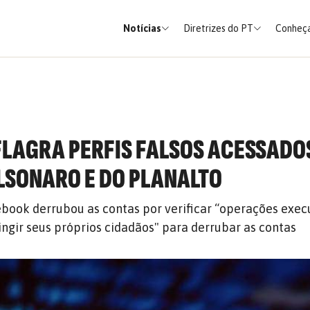
Notícias
Diretrizes do PT
Conheça
FLAGRA PERFIS FALSOS ACESSADO
LSONARO E DO PLANALTO
ebook derrubou as contas por verificar “operações exec
ngir seus próprios cidadãos" para derrubar as contas