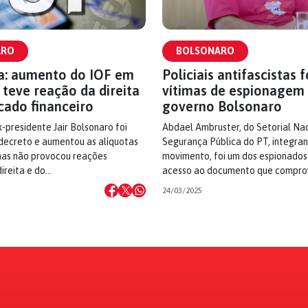
ARO
BOLSONARO
ia: aumento do IOF em
Policiais antifascistas 
teve reação da direita
vítimas de espionagem
cado financeiro
governo Bolsonaro
-presidente Jair Bolsonaro foi
Abdael Ambruster, do Setorial Na
decreto e aumentou as alíquotas
Segurança Pública do PT, integra
mas não provocou reações
movimento, foi um dos espionados
direita e do…
acesso ao documento que compr
24/03/2025