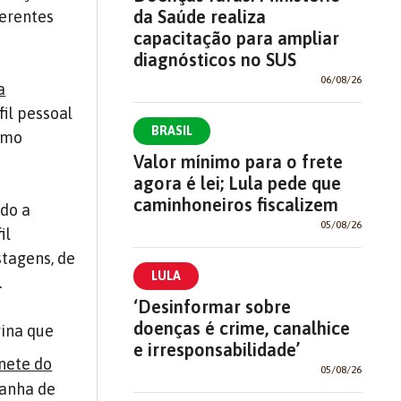
da Saúde realiza
erentes
capacitação para ampliar
diagnósticos no SUS
06/08/26
a
il pessoal
BRASIL
omo
Valor mínimo para o frete
agora é lei; Lula pede que
caminhoneiros fiscalizem
ndo a
05/08/26
il
tagens, de
LULA
.
‘Desinformar sobre
doenças é crime, canalhice
gina que
e irresponsabilidade’
nete do
05/08/26
panha de