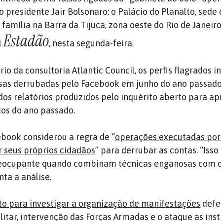
 presidente Jair Bolsonaro: o Palácio do Planalto, sede o
 família na Barra da Tijuca, zona oeste do Rio de Janeir
Estadão
l
, nesta segunda-feira.
o da consultoria Atlantic Council, os perfis flagrados i
alsas derrubadas pelo Facebook em junho do ano passad
dos relatórios produzidos pelo inquérito aberto para ap
os do ano passado.
ebook considerou a regra de “
operações executadas po
r seus próprios cidadãos
” para derrubar as contas. “Isso
eocupante quando combinam técnicas enganosas com o
ta a análise.
rto para investigar a organização de manifestações
defe
litar, intervenção das Forças Armadas e o ataque as inst