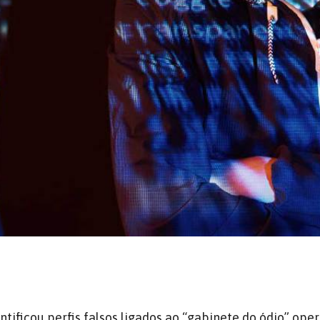
entificou perfis falsos ligados ao “gabinete do ódio” ope