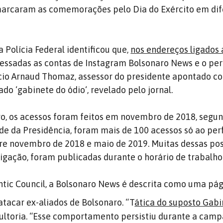
arcaram as comemorações pelo Dia do Exército em dif
 Polícia Federal identificou que,
nos endereços ligados 
cessadas as contas de Instagram Bolsonaro News e o perf
cio Arnaud Thomaz, assessor do presidente apontado c
o ‘gabinete do ódio‘, revelado pelo jornal.
o, os acessos foram feitos em novembro de 2018, segu
ede da Presidência, foram mais de 100 acessos só ao perf
re novembro de 2018 e maio de 2019. Muitas dessas pos
igação, foram publicadas durante o horário de trabalho
antic Council, a Bolsonaro News é descrita como uma pá
tacar ex-aliados de Bolsonaro. “T
ática do suposto Gabi
nsultoria. “Esse comportamento persistiu durante a cam