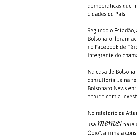
democráticas que m
cidades do País.
Segundo o Estadão, a
Bolsonaro
, foram a
no Facebook de Tér
integrante do chamad
Na casa de Bolsonar
consultoria. Já na r
Bolsonaro News ent
acordo com a invest
No relatório da Atl
memes
usa
para a
Ódio
”, afirma a co