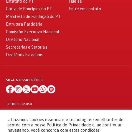
Estatuto do PT
Filie-se
Carta de Princípios do PT
Entre em contato
Manifesto de Fundação do PT
Estrutura Partidária
Comissão Executiva Nacional
Diretório Nacional
Secretarias e Setoriais
Diretórios Estaduais
SIGA NOSSAS REDES
Termos de uso
Política de privacidade
© 2010 - 2026
Utilizamos cookies essenciais e tecnologias semelhantes de
Partido dos Trabalhadores Todos os direitos reservados
acordo com a nossa
Política de Privacidade
e, ao continuar
navegando, você concorda com estas condições.