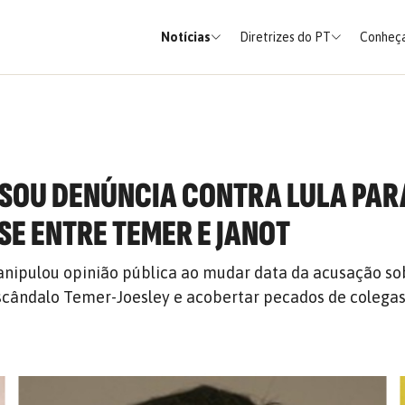
Notícias
Diretrizes do PT
Conheça
USOU DENÚNCIA CONTRA LULA PAR
SE ENTRE TEMER E JANOT
nipulou opinião pública ao mudar data da acusação sob
escândalo Temer-Joesley e acobertar pecados de colega