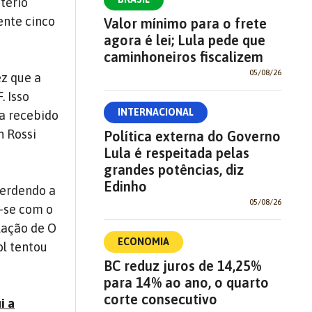
tério
ente cinco
Valor mínimo para o frete
agora é lei; Lula pede que
caminhoneiros fiscalizem
05/08/26
z que a
 Isso
INTERNACIONAL
ia recebido
h Rossi
Política externa do Governo
Lula é respeitada pelas
grandes potências, diz
Edinho
perdendo a
05/08/26
a-se com o
lação de O
ECONOMIA
ol tentou
BC reduz juros de 14,25%
para 14% ao ano, o quarto
corte consecutivo
i a