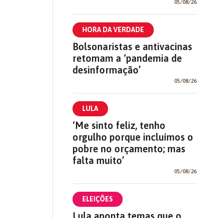
05/08/26
HORA DA VERDADE
Bolsonaristas e antivacinas
retomam a ‘pandemia de
desinformação’
05/08/26
LULA
‘Me sinto feliz, tenho
orgulho porque incluímos o
pobre no orçamento; mas
falta muito’
05/08/26
ELEIÇÕES
Lula aponta temas que o