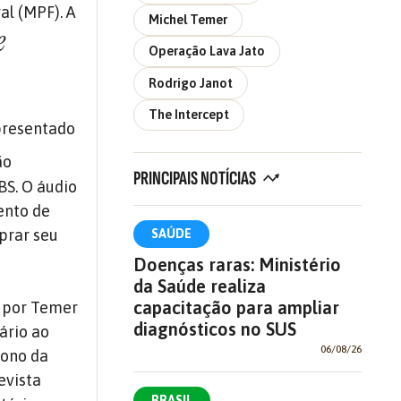
al (MPF). A
Michel Temer
e
Operação Lava Jato
Rodrigo Janot
The Intercept
presentado
ão
PRINCIPAIS NOTÍCIAS
BS. O áudio
ento de
prar seu
SAÚDE
Doenças raras: Ministério
da Saúde realiza
capacitação para ampliar
a por Temer
diagnósticos no SUS
ário ao
06/08/26
dono da
evista
BRASIL