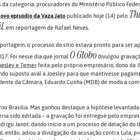
 da categoria, procuradores do Ministério Público Feder
Th
ovo episódio da Vaza Jato
publicado hoje (14) pelo
il
, em reportagem de Rafael Neves.
ortagem, o processo do sítio estava pronto para ser a
O Globo
17. Foi nesse dia que jornal
divulgou gravaç
oesley e Temer
feita pelo próprio empresário, dono da J
do suposto aval a Joesley para que mantivesse pagam
idente da Câmara, Eduardo Cunha (MDB) de modo a com
ou Brasília. Mas ganhou destaque a hipótese levantad
eria sido editada – a gravação foi entregue pelo empres
drigo Janot, dando início a um processo de delação do 
l, então, adiou a divulgação da acusação contra Lula, pr