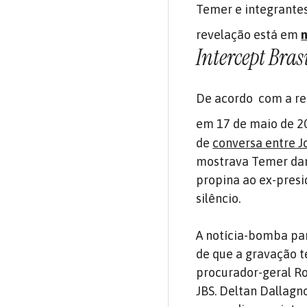
Temer e integrantes
revelação está em
n
Intercept Bras
De acordo com a rep
em 17 de maio de 20
de
conversa entre J
mostrava Temer dan
propina ao ex-pres
silêncio.
A notícia-bomba par
de que a gravação t
procurador-geral Ro
JBS. Deltan Dallagno