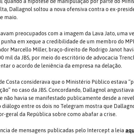
. E quando a hipótese de manipulação por parte do Minis
lta, Dallagnol soltou a nova ofensiva contra o ex-presid
de maio.
tavam preocupados com a imagem da Lava Jato, uma ve
y punha em xeque a credibilidade de um membro do MPF.
dor Marcello Miller, braço-direito de Rodrigo Janot hav
0 mil da JBS, por meio do escritório de advocacia Trenc
ntar o acordo de leniência da empresa na delação.
e Costa considerava que o Ministério Público estava “
ão” no caso da JBS. Concordando, Dallagnol angustiav
que não havia se manifestado publicamente desde a reve
 diálogo entre os dois no Telegram mostra que Dallagn
or-geral da República sobre como abafar a crise.
cia de mensagens publicadas pelo Intercept a leia
aqu