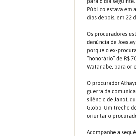
para o dia seguinte
Público estava em a
dias depois, em 22 
Os procuradores es
denúncia de Joesle
porque o ex-procura
“honorário” de R$ 70
Watanabe, para orie
O procurador Athayd
guerra da comunicaç
silêncio de Janot, 
Globo. Um trecho do
orientar o procurad
Acompanhe a sequên