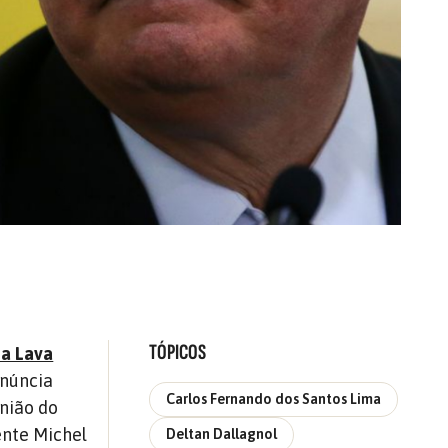
TÓPICOS
da Lava
enúncia
Carlos Fernando dos Santos Lima
inião do
ente Michel
Deltan Dallagnol