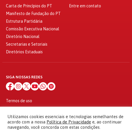
Carta de Princípios do PT
Entre em contato
Manifesto de Fundação do PT
Estrutura Partidária
Comissão Executiva Nacional
Diretório Nacional
Secretarias e Setoriais
Diretórios Estaduais
SIGA NOSSAS REDES
Termos de uso
Política de privacidade
© 2010 - 2026
Utilizamos cookies essenciais e tecnologias semelhantes de
Partido dos Trabalhadores Todos os direitos reservados
acordo com a nossa
Política de Privacidade
e, ao continuar
navegando, você concorda com estas condições.