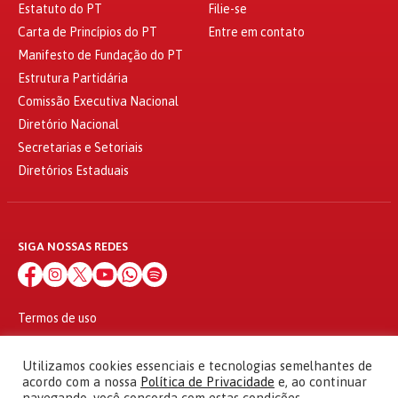
Estatuto do PT
Filie-se
Carta de Princípios do PT
Entre em contato
Manifesto de Fundação do PT
Estrutura Partidária
Comissão Executiva Nacional
Diretório Nacional
Secretarias e Setoriais
Diretórios Estaduais
SIGA NOSSAS REDES
Termos de uso
Política de privacidade
© 2010 - 2026
Utilizamos cookies essenciais e tecnologias semelhantes de
Partido dos Trabalhadores Todos os direitos reservados
acordo com a nossa
Política de Privacidade
e, ao continuar
navegando, você concorda com estas condições.