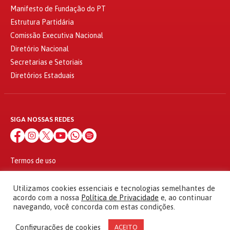
Manifesto de Fundação do PT
Estrutura Partidária
Comissão Executiva Nacional
Diretório Nacional
Secretarias e Setoriais
Diretórios Estaduais
SIGA NOSSAS REDES
Termos de uso
Política de privacidade
© 2010 - 2026
Utilizamos cookies essenciais e tecnologias semelhantes de
Partido dos Trabalhadores Todos os direitos reservados
acordo com a nossa
Política de Privacidade
e, ao continuar
navegando, você concorda com estas condições.
Configurações de cookies
ACEITO