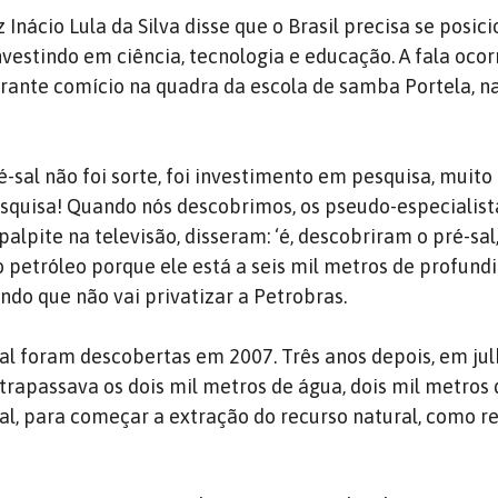
 Inácio Lula da Silva disse que o Brasil precisa se posi
nvestindo em ciência, tecnologia e educação. A fala oco
rante comício na quadra da escola de samba Portela, n
-sal não foi sorte, foi investimento em pesquisa, muito
quisa! Quando nós descobrimos, os pseudo-especialista
alpite na televisão, disseram: ‘é, descobriram o pré-sa
o petróleo porque ele está a seis mil metros de profundi
ando que não vai privatizar a Petrobras.
sal foram descobertas em 2007. Três anos depois, em ju
trapassava os dois mil metros de água, dois mil metros 
sal, para começar a extração do recurso natural, como r