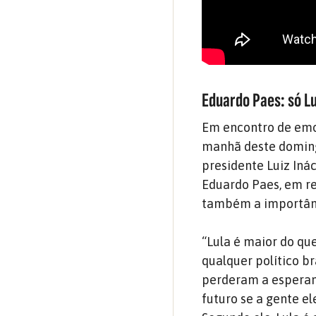
Eduardo Paes: só Lu
Em encontro de emoç
manhã deste domingo
presidente Luiz Iná
Eduardo Paes, em r
também a importânci
“Lula é maior do qu
qualquer político br
perderam a esperanç
futuro se a gente el