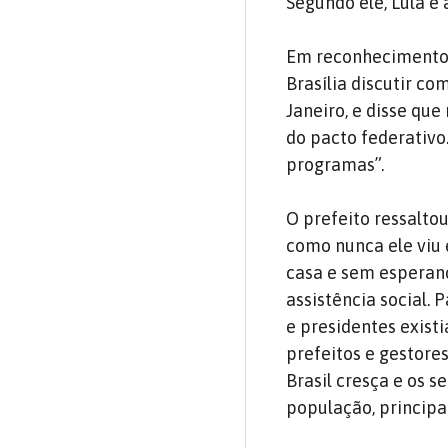
Segundo ele, Lula é 
Em reconhecimento a
Brasília discutir c
Janeiro, e disse qu
do pacto federativo
programas”.
O prefeito ressalto
como nunca ele viu
casa e sem esperanç
assistência social. 
e presidentes existi
prefeitos e gestore
Brasil cresça e os 
população, principa