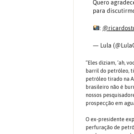
Quero agradecer
para discutirmo
:
@ricardost
— Lula (@LulaO
“Eles diziam, ‘ah, v
barril do petróleo,
petróleo tirado na A
brasileiro não é bur
nossos pesquisador
prospecção em agua
O ex-presidente exp
perfuração de petró