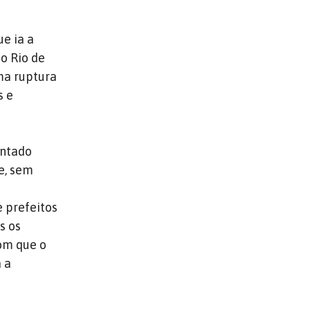
e ia a
 o Rio de
uma ruptura
s e
entado
e, sem
e
e prefeitos
s os
com que o
 a