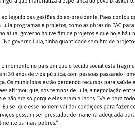
a figura que materializa a esperança do povo brasileiro.
o legado das gestões do ex-presidente, Paes contou qu
om Lula programas e projetos, como as obras do PAC para
e no atual governo houve fim de projetos e que hoje há 
. “No governo Lula, tinha quantidade sem fim de projeto
u o momento no país em que o tecido social está fragm
 em 30 anos de vida pública, com pessoas passando fom
a. Os municípios estão perdendo recursos para saúde 
Paes afirmou que, nos tempos de Lula, a negociação entr
a e não era só porque eles eram aliados. “Vale para todo
s. Eu sei que esse homem vai dar condições para fazer 
serviços possam ser prestados de maneira adequada para
lmente os mais pobres.”