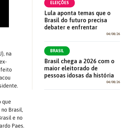
ELEIÇÕES
Lula aponta temas que o
Brasil do futuro precisa
debater e enfrentar
04/08/26
BRASIL
), na
Brasil chega a 2026 com o
ex-
maior eleitorado de
feito
pessoas idosas da história
tacou
04/08/26
sidente.
o que
no Brasil,
rasil e no
uardo Paes.