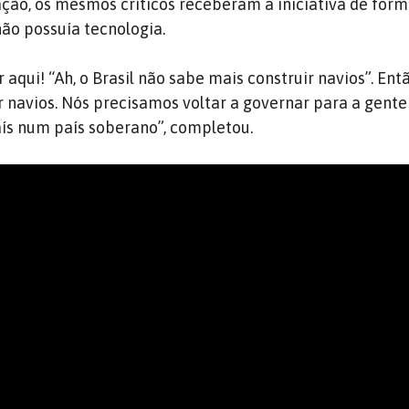
ção, os mesmos críticos receberam a iniciativa de form
não possuía tecnologia.
 aqui! “Ah, o Brasil não sabe mais construir navios”. Ent
r navios. Nós precisamos voltar a governar para a gent
ís num país soberano”, completou.