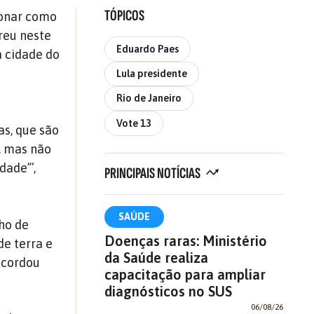
TÓPICOS
cionar como
rreu neste
Eduardo Paes
a cidade do
Lula presidente
Rio de Janeiro
Vote 13
s, que são
l, mas não
dade’”,
PRINCIPAIS NOTÍCIAS
SAÚDE
lho de
Doenças raras: Ministério
de terra e
da Saúde realiza
ecordou
capacitação para ampliar
diagnósticos no SUS
06/08/26