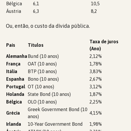
Bélgica
6,1
10,5
Áustria
6,3
8,2
Ou, então, o custo da dívida pública.
Taxa de juros
País
Títulos
(Ano)
Alemanha
Bund (10 anos)
2,12%
França
OAT (10 anos)
1,78%
Itália
BTP (10 anos)
3,83%
Espanha
Bono (10 anos)
2,67%
Portugal
OT (10 anos)
3,12%
Holanda
State Bond (10 anos)
1,87%
Bélgica
OLO (10 anos)
2,25%
Greek Government Bond (10
Grécia
4,15%
anos)
Irlanda
10-Year Government Bond
1,98%