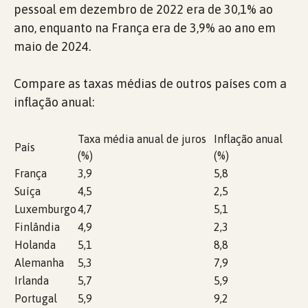
pessoal em dezembro de 2022 era de 30,1% ao
ano, enquanto na França era de 3,9% ao ano em
maio de 2024.
Compare as taxas médias de outros países com a
inflação anual:
Taxa média anual de juros
Inflação anual
País
(%)
(%)
França
3,9
5,8
Suíça
4,5
2,5
Luxemburgo
4,7
5,1
Finlândia
4,9
2,3
Holanda
5,1
8,8
Alemanha
5,3
7,9
Irlanda
5,7
5,9
Portugal
5,9
9,2