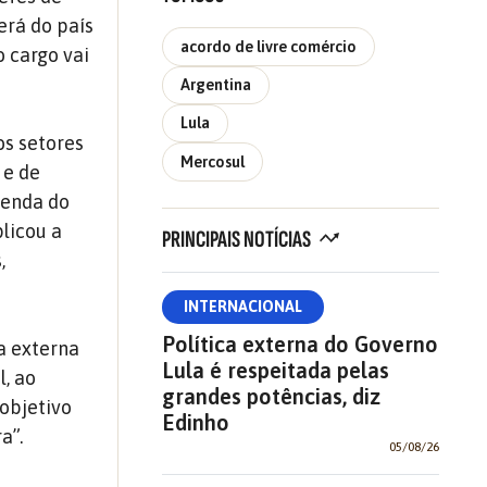
erá do país
acordo de livre comércio
o cargo vai
Argentina
Lula
os setores
Mercosul
 e de
genda do
plicou a
PRINCIPAIS NOTÍCIAS
,
INTERNACIONAL
Política externa do Governo
a externa
Lula é respeitada pelas
l, ao
grandes potências, diz
 objetivo
Edinho
a”.
05/08/26