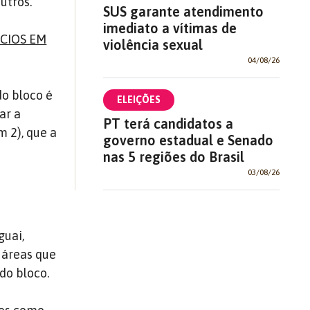
utros.
SUS garante atendimento
imediato a vítimas de
ÓCIOS EM
violência sexual
04/08/26
do bloco é
ELEIÇÕES
ar a
PT terá candidatos a
 2), que a
governo estadual e Senado
nas 5 regiões do Brasil
03/08/26
guai,
m áreas que
do bloco.