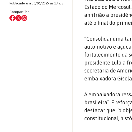
Publicado em 30/06/2025 às 13h38
Estado do Mercosul. 
Compartilhe
anfitrião a presidên
até o final do prime
“Consolidar uma tar
automotivo e açucar
fortalecimento da s
presidente Lula à f
secretária de Améri
embaixadora Gisela
A embaixadora ressa
brasileira”. E refor
destacar que “o obj
constitucional, hist