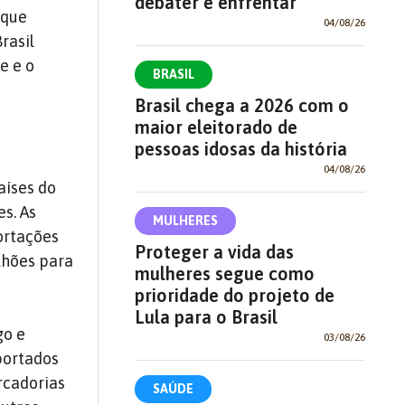
debater e enfrentar
 que
04/08/26
rasil
e e o
BRASIL
Brasil chega a 2026 com o
maior eleitorado de
pessoas idosas da história
04/08/26
aíses do
es. As
MULHERES
ortações
Proteger a vida das
lhões para
mulheres segue como
prioridade do projeto de
Lula para o Brasil
go e
03/08/26
portados
rcadorias
SAÚDE