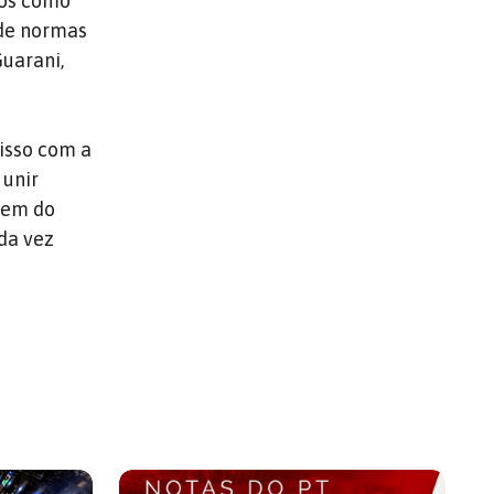
ios como
 de normas
Guarani,
isso com a
 unir
agem do
da vez