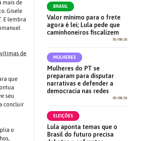
á mais de
BRASIL
o. Gisele
Valor mínimo para o frete
. E lembra
agora é lei; Lula pede que
Emmanuel
caminhoneiros fiscalizem
05/08/26
 vítimas de
MULHERES
Mulheres do PT se
preparam para disputar
ara que
narrativas e defender a
pontua
democracia nas redes
ve seu
05/08/26
a concluir
ELEIÇÕES
Lula aponta temas que o
plia o
Brasil do futuro precisa
hos,