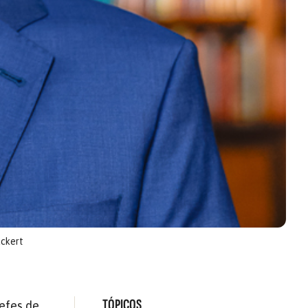
uckert
TÓPICOS
hefes de