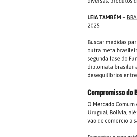
diversas, produtos d
LEIA TAMBÉM –
BRA
2025
Buscar medidas para
outra meta brasileir
segunda fase do Fun
diplomata brasileir
desequilíbrios entr
Compromisso do B
O Mercado Comum do 
Uruguai, Bolívia, a
vão de comércio a 