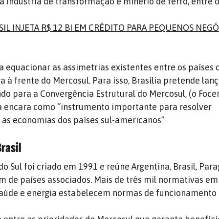
a indústria de transformação e minério de ferro, entre o
SIL INJETA R$ 12 BI EM CRÉDITO PARA PEQUENOS NEG
 equacionar as assimetrias existentes entre os países 
a à frente do Mercosul. Para isso, Brasília pretende lanç
do para a Convergência Estrutural do Mercosul, (o Focem
a encara como “instrumento importante para resolver
e as economias dos países sul-americanos”
rasil
Sul foi criado em 1991 e reúne Argentina, Brasil, Para
lém de países associados. Mais de três mil normativas e
saúde e energia estabelecem normas de funcionamento 