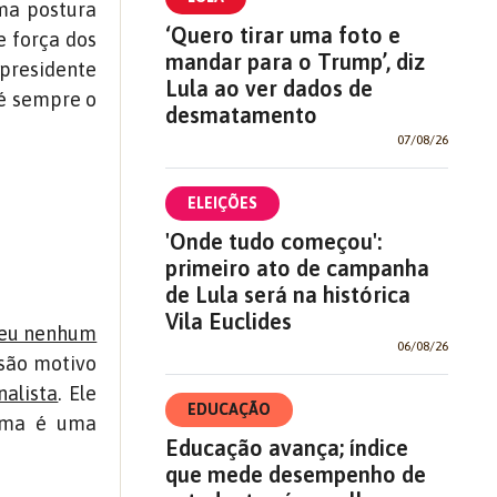
ma postura
‘Quero tirar uma foto e
e força dos
mandar para o Trump’, diz
-presidente
Lula ao ver dados de
 é sempre o
desmatamento
07/08/26
ELEIÇÕES
'Onde tudo começou':
primeiro ato de campanha
de Lula será na histórica
Vila Euclides
eu nenhum
06/08/26
 são motivo
nalista
. Ele
EDUCAÇÃO
ilma é uma
Educação avança; índice
que mede desempenho de