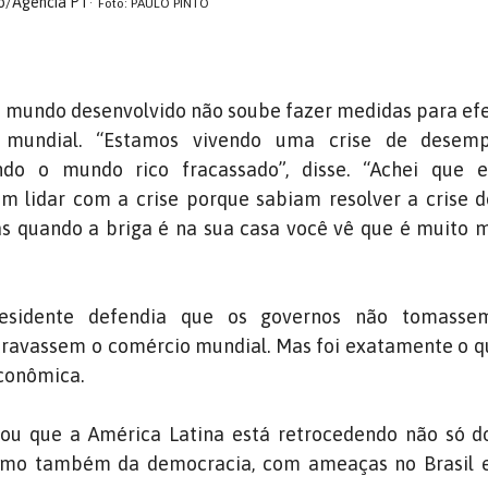
to/Agência PT
Foto: PAULO PINTO
 o mundo desenvolvido não soube fazer medidas para e
 mundial. “Estamos vivendo uma crise de desem
do o mundo rico fracassado”, disse. “Achei que 
m lidar com a crise porque sabiam resolver a crise d
 quando a briga é na sua casa você vê que é muito mai
esidente defendia que os governos não tomasse
travassem o comércio mundial. Mas foi exatamente o q
econômica.
ou que a América Latina está retrocedendo não só d
omo também da democracia, com ameaças no Brasil 