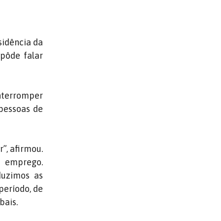
esidência da
 pôde falar
interromper
 pessoas de
”, afirmou.
e emprego.
duzimos as
período, de
bais.