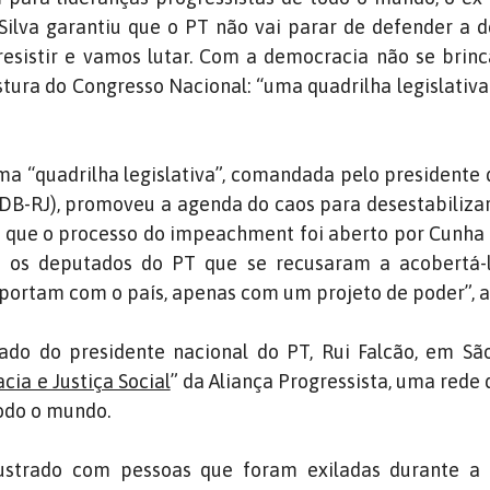
 Silva garantiu que o PT não vai parar de defender a 
esistir e vamos lutar. Com a democracia não se brinc
postura do Congresso Nacional: “uma quadrilha legislativ
ma “quadrilha legislativa”, comandada pelo presidente
B-RJ), promoveu a agenda do caos para desestabiliza
ou que o processo do impeachment foi aberto por Cunh
 os deputados do PT que se recusaram a acobertá-lo
portam com o país, apenas com um projeto de poder”, 
lado do presidente nacional do PT, Rui Falcão, em Sã
ia e Justiça Social
” da Aliança Progressista, uma rede 
todo o mundo.
rustrado com pessoas que foram exiladas durante a 