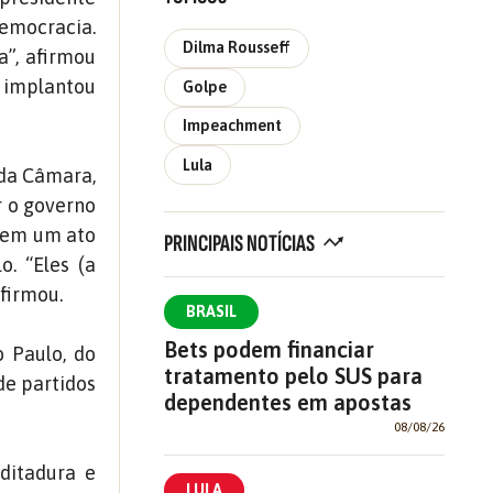
democracia.
Dilma Rousseff
a”, afirmou
a implantou
Golpe
Impeachment
Lula
 da Câmara,
r o governo
a em um ato
PRINCIPAIS NOTÍCIAS
. “Eles (a
afirmou.
BRASIL
Bets podem financiar
o Paulo, do
tratamento pelo SUS para
de partidos
dependentes em apostas
08/08/26
ditadura e
LULA