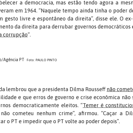
abelecer a democracia, mas estão tendo agora a mes
iveram em 1964. “Naquele tempo ainda tinha o poder d
um gesto livre e espontâneo da direita”, disse ele. O ex
mento da direita para derrubar governos democráticos
a corrupção
“.
to/Agência PT
Foto: PAULO PINTO
nda lembrou que a presidenta Dilma Rousseff
não comet
lidade e que erros de governo e crise econômica não
rnos democraticamente eleitos. “
Temer é constitucio
 não cometeu nenhum crime”, afirmou. “Caçar a D
ar o PT e impedir que o PT volte ao poder depois”.