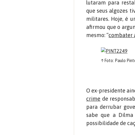
lutaram para rest
que seus algozes t
militares. Hoje, é 
afirmou que o argu
mesmo: “
combater 
↑
Foto: Paulo Pin
O ex-presidente ai
crime
de responsabi
para derrubar gove
sabe que a Dilma
possibilidade de caç