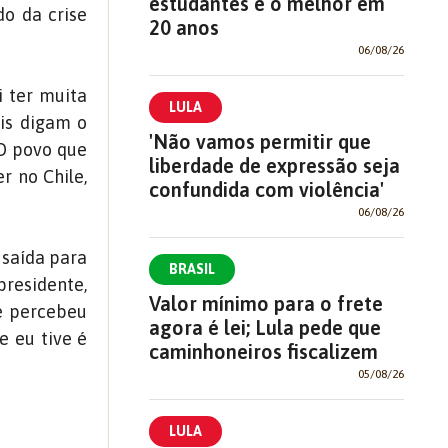
estudantes é o melhor em
o da crise
20 anos
06/08/26
i ter muita
LULA
ais digam o
'Não vamos permitir que
 O povo que
liberdade de expressão seja
r no Chile,
confundida com violência'
06/08/26
 saída para
BRASIL
presidente,
Valor mínimo para o frete
e percebeu
agora é lei; Lula pede que
e eu tive é
caminhoneiros fiscalizem
05/08/26
LULA