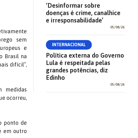
‘Desinformar sobre
doenças é crime, canalhice
e irresponsabilidade’
05/08/26
fetivamente
prego sem
INTERNACIONAL
europeus e
Política externa do Governo
o Brasil na
Lula é respeitada pelas
s difícil”,
grandes potências, diz
Edinho
05/08/26
m medidas
ue ocorreu,
o ponto de
e em outro