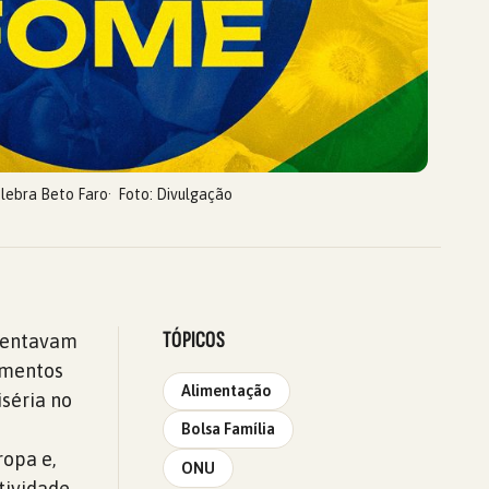
lebra Beto Faro
Foto: Divulgação
TÓPICOS
umentavam
imentos
Alimentação
iséria no
Bolsa Família
ropa e,
ONU
tividade