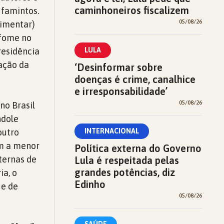
caminhoneiros fiscalizem
 famintos.
05/08/26
limentar)
 fome no
residência
LULA
ração da
‘Desinformar sobre
doenças é crime, canalhice
e irresponsabilidade’
05/08/26
no Brasil
ndole
outro
INTERNACIONAL
om a menor
Política externa do Governo
ternas de
Lula é respeitada pelas
grandes potências, diz
ia, o
Edinho
 e de
05/08/26
SAÚDE