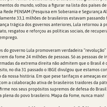
mentos do mundo, voltou a figurar na lista dos países de
o a Rede PENSAM (Pesquisa em Soberania e Segurança A
amente 33,1 milhões de brasileiros estavam passando
rança trágica dos governos anteriores, Lula retornou à p
iato, resgatou e reforçou as políticas sociais, de recupe
o emprego.
es do governo Lula promoveram verdadeira “revolução” 
arem da fome 24 milhões de pessoas. Só as pessoas de í
rmadas da extrema direita não admitem que o Brasil é 
sito, no dia 31 passado o IBGE divulgou que estamos c
da nossa história. Em que pese tarifaços e ameaças ex
com a colaboração ativa de brasileiros traidores da pátr
firme nos seus propósitos supremos de defesa do Brasil
a plena do povo brasileiro. Mapa da Fome, nunca mais!