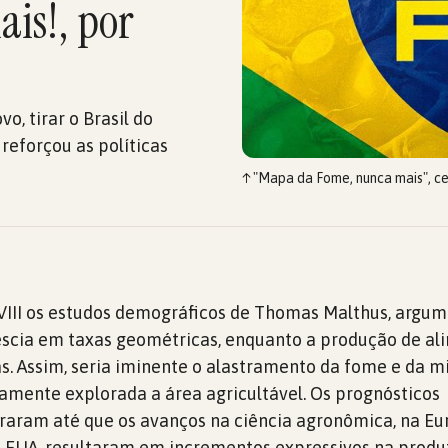
is!, por
o, tirar o Brasil do
reforçou as políticas
↑
"Mapa da Fome, nunca mais", ce
 XVIII os estudos demográficos de Thomas Malthus, arg
escia em taxas geométricas, enquanto a produção de al
s. Assim, seria iminente o alastramento da fome e da m
mente explorada a área agricultável. Os prognósticos
aram até que os avanços na ciência agronômica, na Eu
s EUA, resultaram em incrementos expressivos na produ