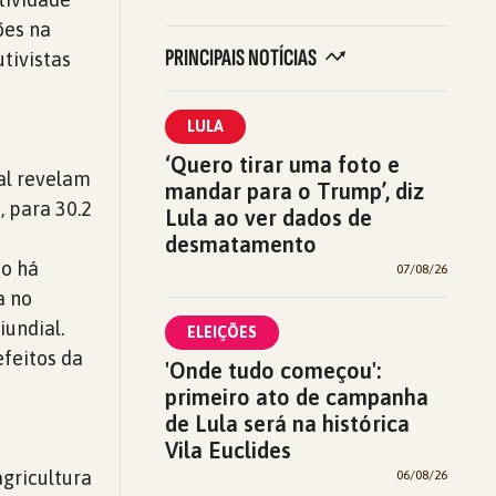
ões na
PRINCIPAIS NOTÍCIAS
tivistas
LULA
‘Quero tirar uma foto e
al revelam
mandar para o Trump’, diz
, para 30.2
Lula ao ver dados de
desmatamento
ão há
07/08/26
a no
undial.
ELEIÇÕES
efeitos da
'Onde tudo começou':
r
primeiro ato de campanha
de Lula será na histórica
Vila Euclides
agricultura
06/08/26