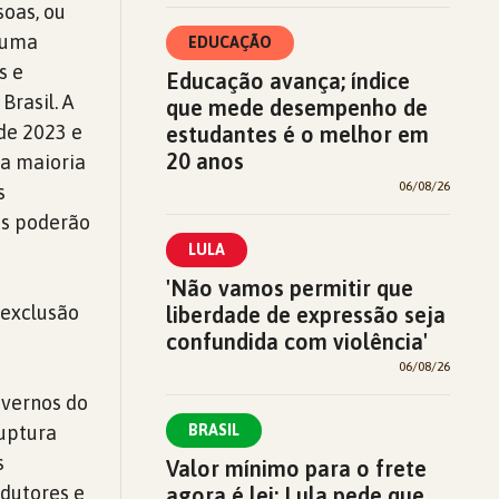
soas, ou
 uma
EDUCAÇÃO
s e
Educação avança; índice
rasil. A
que mede desempenho de
de 2023 e
estudantes é o melhor em
20 anos
na maioria
06/08/26
s
as poderão
LULA
'Não vamos permitir que
 exclusão
liberdade de expressão seja
confundida com violência'
06/08/26
overnos do
ruptura
BRASIL
s
Valor mínimo para o frete
odutores e
agora é lei; Lula pede que