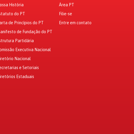
ossa História
Área PT
statuto do PT
Filie-se
arta de Princípios do PT
Entre em contato
anifesto de Fundação do PT
strutura Partidária
omissão Executiva Nacional
iretório Nacional
ecretarias e Setoriais
iretórios Estaduais