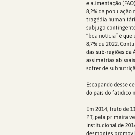
e alimentação (FAO)
8,2% da população 
tragédia humanitári
subjuga contingente
“boa notícia” é que
8,7% de 2022. Contu
das sub-regiões da 
assimetrias abissai
sofrer de subnutriç
Escapando desse cen
do país do fatídic
Em 2014, fruto de 1
PT, pela primeira ve
institucional de 20
desmontes promovido