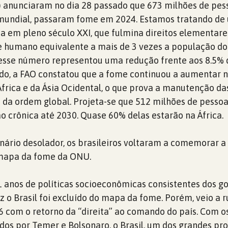
 anunciaram no dia 28 passado que 673 milhões de pes
mundial, passaram fome em 2024. Estamos tratando de
a em pleno século XXI, que fulmina direitos elementare
 humano equivalente a mais de 3 vezes a população do B
 esse número representou uma redução frente aos 8.5% 
do, a FAO constatou que a fome continuou a aumentar 
África e da Ásia Ocidental, o que prova a manutenção da
s da ordem global. Projeta-se que 512 milhões de pesso
ão crônica até 2030. Quase 60% delas estarão na África.
ário desolador, os brasileiros voltaram a comemorar a
o mapa da fome da ONU.
1 anos de políticas socioeconômicas consistentes dos g
z o Brasil foi excluído do mapa da fome. Porém, veio a 
16 com o retorno da “direita” ao comando do país. Com o
s por Temer e Bolsonaro, o Brasil, um dos grandes pr