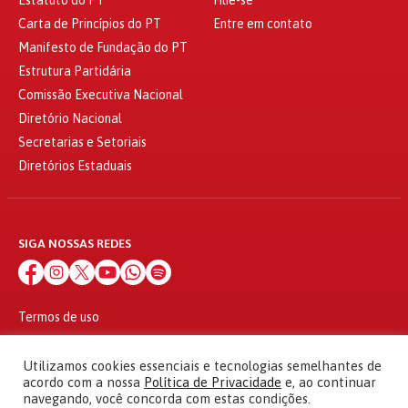
Carta de Princípios do PT
Entre em contato
Manifesto de Fundação do PT
Estrutura Partidária
Comissão Executiva Nacional
Diretório Nacional
Secretarias e Setoriais
Diretórios Estaduais
SIGA NOSSAS REDES
Termos de uso
Política de privacidade
© 2010 - 2026
Utilizamos cookies essenciais e tecnologias semelhantes de
Partido dos Trabalhadores Todos os direitos reservados
acordo com a nossa
Política de Privacidade
e, ao continuar
navegando, você concorda com estas condições.