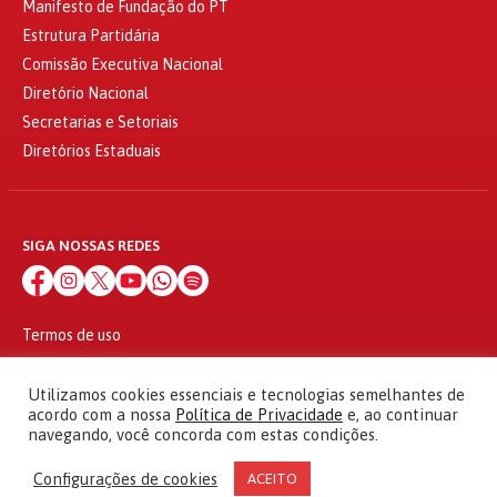
Manifesto de Fundação do PT
Estrutura Partidária
Comissão Executiva Nacional
Diretório Nacional
Secretarias e Setoriais
Diretórios Estaduais
SIGA NOSSAS REDES
Termos de uso
Política de privacidade
© 2010 - 2026
Utilizamos cookies essenciais e tecnologias semelhantes de
Partido dos Trabalhadores Todos os direitos reservados
acordo com a nossa
Política de Privacidade
e, ao continuar
navegando, você concorda com estas condições.
Configurações de cookies
ACEITO