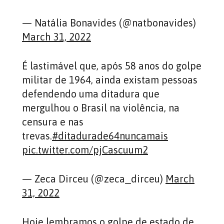
— Natália Bonavides (@natbonavides)
March 31, 2022
É lastimável que, após 58 anos do golpe
militar de 1964, ainda existam pessoas
defendendo uma ditadura que
mergulhou o Brasil na violência, na
censura e nas
trevas.
#ditadurade64nuncamais
pic.twitter.com/pjCascuum2
— Zeca Dirceu (@zeca_dirceu)
March
31, 2022
Hoje lembramos o golpe de estado de