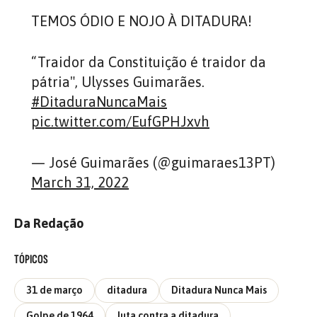
TEMOS ÓDIO E NOJO À DITADURA!
“Traidor da Constituição é traidor da
pátria", Ulysses Guimarães.
#DitaduraNuncaMais
pic.twitter.com/EufGPHJxvh
— José Guimarães (@guimaraes13PT)
March 31, 2022
Da Redação
TÓPICOS
31 de março
ditadura
Ditadura Nunca Mais
Golpe de 1964
luta contra a ditadura