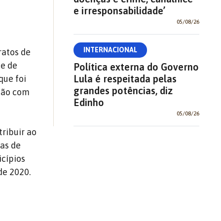
e irresponsabilidade’
05/08/26
INTERNACIONAL
ratos de
de de
Política externa do Governo
Lula é respeitada pelas
que foi
grandes potências, diz
ação com
Edinho
05/08/26
ribuir ao
as de
icípios
de 2020.