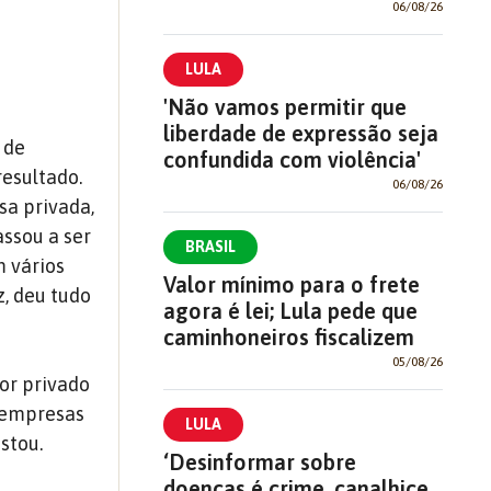
06/08/26
LULA
'Não vamos permitir que
liberdade de expressão seja
 de
confundida com violência'
resultado.
06/08/26
sa privada,
ssou a ser
BRASIL
m vários
Valor mínimo para o frete
z, deu tudo
agora é lei; Lula pede que
caminhoneiros fiscalizem
05/08/26
or privado
s empresas
LULA
stou.
‘Desinformar sobre
doenças é crime, canalhice