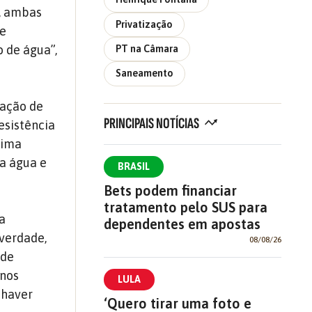
o, ambas
Privatização
 e
o de água”,
PT na Câmara
Saneamento
iação de
PRINCIPAIS NOTÍCIAS
esistência
xima
a água e
BRASIL
Bets podem financiar
tratamento pelo SUS para
a
dependentes em apostas
 verdade,
08/08/26
 de
 nos
LULA
 haver
‘Quero tirar uma foto e