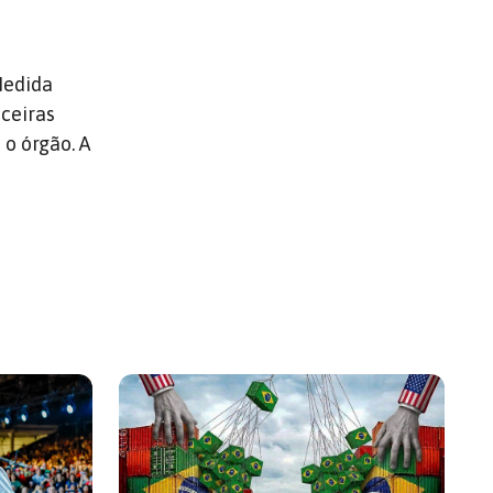
Medida
nceiras
 o órgão. A