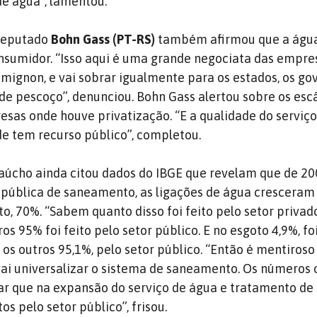
e água”, lamentou.
 deputado
Bohn Gass (PT-RS)
também afirmou que a água 
nsumidor. “Isso aqui é uma grande negociata das empres
 mignon, e vai sobrar igualmente para os estados, os gov
 de pescoço”, denunciou. Bohn Gass alertou sobre os esc
sas onde houve privatização. “E a qualidade do serviço
e tem recurso público”, completou.
úcho ainda citou dados do IBGE que revelam que de 20
 pública de saneamento, as ligações de água cresceram 
o, 70%. “Sabem quanto disso foi feito pelo setor priva
os 95% foi feito pelo setor público. E no esgoto 4,9%, fo
 os outros 95,1%, pelo setor público. “Então é mentiroso
vai universalizar o sistema de saneamento. Os números o
ar que na expansão do serviço de água e tratamento de
os pelo setor público”, frisou.