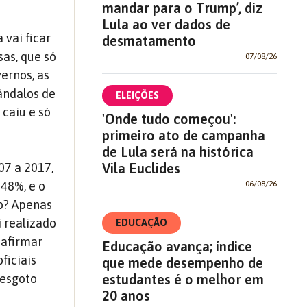
mandar para o Trump’, diz
Lula ao ver dados de
vai ficar
desmatamento
as, que só
07/08/26
ernos, as
ândalos de
ELEIÇÕES
 caiu e só
'Onde tudo começou':
primeiro ato de campanha
de Lula será na histórica
Vila Euclides
07 a 2017,
06/08/26
48%, e o
do? Apenas
i realizado
EDUCAÇÃO
 afirmar
Educação avança; índice
ficiais
que mede desempenho de
estudantes é o melhor em
 esgoto
20 anos