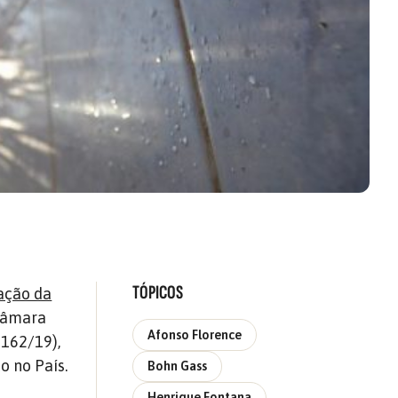
TÓPICOS
ação da
 Câmara
Afonso Florence
4162/19),
o no País.
Bohn Gass
Henrique Fontana