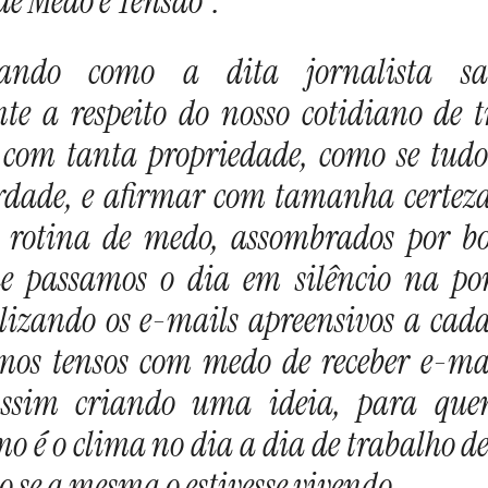
de Medo e Tensão”.
nando como a dita jornalista sa
te a respeito do nosso cotidiano de 
 com tanta propriedade, como se tudo
rdade, e afirmar com tamanha certeza
rotina de medo, assombrados por bo
ue passamos o dia em silêncio na po
lizando os e-mails apreensivos a cada
mos tensos com medo de receber e-ma
 assim criando uma ideia, para que
mo é o clima no dia a dia de trabalho d
 se a mesma o estivesse vivendo.