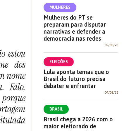
MULHERES
Mulheres do PT se
preparam para disputar
narrativas e defender a
democracia nas redes
05/08/26
ão estou
me dos
ELEIÇÕES
Lula aponta temas que o
em nome
Brasil do futuro precisa
. Falo,
debater e enfrentar
04/08/26
 porque
ortagem
BRASIL
titulada
Brasil chega a 2026 com o
maior eleitorado de