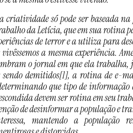
a criatividade só pode ser baseada na
rabalho da Letícia, que em sua rotina p
periências de terror e a utiliza para des
e vivêssemos a mesma experiência. Am
mbram o jornal em que ela trabalha, 
s sendo demitidos[1], a rotina de e-m
 determinando que tipo de informação 
escondida devem ser rotina em seu trab
enção de desinformar a população e tr
teressa, mantendo a população r
entirosas e distorcidas.