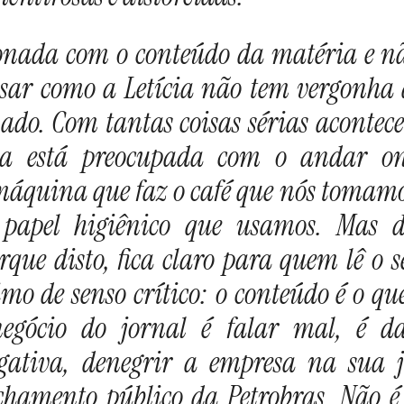
ionada com o conteúdo da matéria e n
sar como a Letícia não tem vergonha 
inado. Com tantas coisas sérias aconte
la está preocupada com o andar on
máquina que faz o café que nós tomam
papel higiênico que usamos. Mas 
rque disto, fica claro para quem lê o s
o de senso crítico: o conteúdo é o q
negócio do jornal é falar mal, é 
gativa, denegrir a empresa na sua 
chamento público da Petrobras. Não é