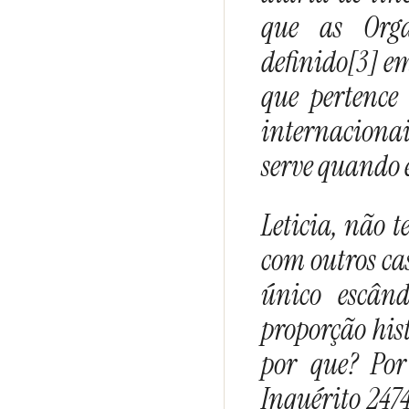
que as Orga
definido[3] e
que pertence 
internacionai
serve quando 
Leticia, não 
com outros ca
único escân
proporção hist
por que? Por
Inquérito 2474