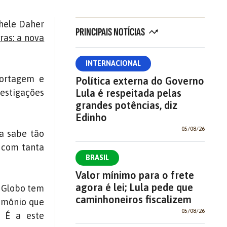
hele Daher
PRINCIPAIS NOTÍCIAS
ras: a nova
INTERNACIONAL
portagem e
Política externa do Governo
vestigações
Lula é respeitada pelas
grandes potências, diz
Edinho
05/08/26
ta sabe tão
r com tanta
BRASIL
Valor mínimo para o frete
agora é lei; Lula pede que
s Globo tem
caminhoneiros fiscalizem
rimônio que
05/08/26
. É a este