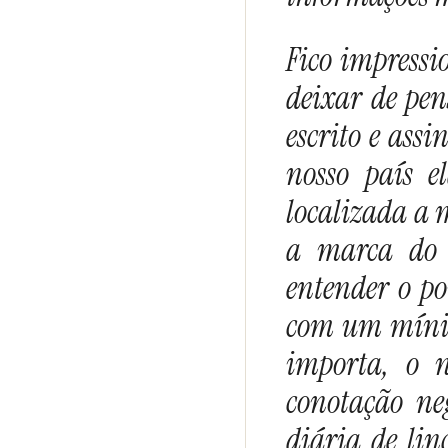
Fico impress
deixar de pen
escrito e ass
nosso país e
localizada a 
a marca do 
entender o po
com um mínim
importa, o 
conotação ne
diária de lin