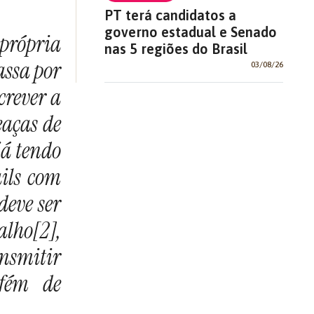
PT terá candidatos a
governo estadual e Senado
 própria
nas 5 regiões do Brasil
assa por
03/08/26
crever a
eaças de
já tendo
ails com
deve ser
alho[2],
ansmitir
efém de