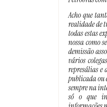
Acho que tant
realidade de t
todas estas ex
nossa como s
demissão asso
vários colega
represálias e
publicada ou 
sempre na int
só o que in
informações m