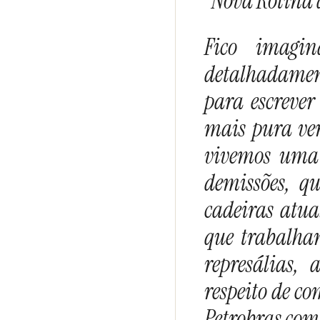
“Nova Rotina 
Fico imagi
detalhadamen
para escrever
mais pura ve
vivemos uma 
demissões, q
cadeiras atua
que trabalha
represálias,
respeito de co
Petrobras como