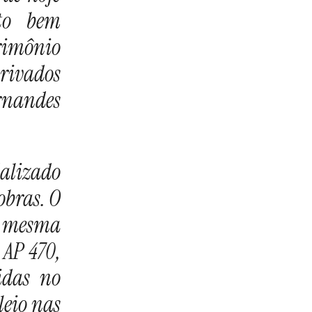
ito bem
trimônio
privados
ernandes
dalizado
obras. O
s mesma
 AP 470,
idas no
leio nas