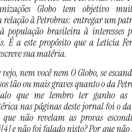
nizações Globo tem objetivo mu
m relação à Petrobras: entregar um pa
à população brasileira à interesses 
s. É a este propósito que a Leticia F
escreve sua matéria.
te vejo, nem você nem O Globo, se escan
sos tão ou mais graves quanto o da Petr
dalo que me lembro ter ganho a
érica nas páginas deste jornal foi o da
 que não revelam as provas escond
[4] e não foi falado nisto? Por que não 