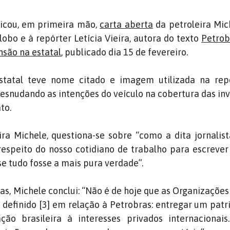
licou, em primeira mão,
carta aberta
da petroleira Mic
lobo e à repórter Letícia Vieira, autora do texto
Petrob
nsão na estatal
, publicado dia 15 de fevereiro.
estatal teve nome citado e imagem utilizada na re
desnudando as intenções do veículo na cobertura das in
to.
ira Michele, questiona-se sobre “como a dita jornalis
espeito do nosso cotidiano de trabalho para escreve
e tudo fosse a mais pura verdade”.
as, Michele conclui: “Não é de hoje que as Organizaçõe
definido [3] em relação à Petrobras: entregar um pat
ão brasileira à interesses privados internacionais