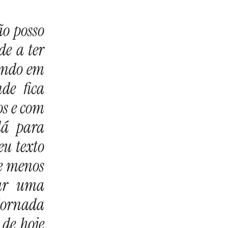
ão posso
de a ter
cendo em
de fica
os e com
dá para
eu texto
ue menos
dar uma
jornada
 de hoje