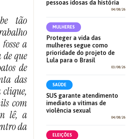
pessoas idosas da história
04/08/26
be tão
MULHERES
trabalho
Proteger a vida das
 fosse a
mulheres segue como
prioridade do projeto de
 de que
Lula para o Brasil
atos de
03/08/26
nta das
SAÚDE
 clique,
SUS garante atendimento
ils com
imediato a vítimas de
violência sexual
m lê, a
04/08/26
entro da
ELEIÇÕES