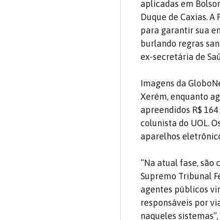
aplicadas em Bolson
Duque de Caxias. A 
para garantir sua e
burlando regras san
ex-secretária de Sa
Imagens da GloboNe
Xerém, enquanto age
apreendidos R$ 164 m
colunista do UOL. O
aparelhos eletrônic
“Na atual fase, sã
Supremo Tribunal Fe
agentes públicos vi
responsáveis por via
naqueles sistemas”