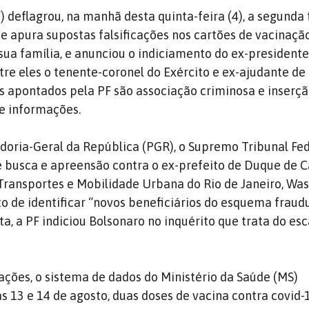
F) deflagrou, na manhã desta quinta-feira (4), a segunda
e apura supostas falsificações nos cartões de vacinação
 sua família, e anunciou o indiciamento do ex-president
ntre eles o tenente-coronel do Exército e ex-ajudante de
s apontados pela PF são associação criminosa e inserç
e informações.
doria-Geral da República (PGR), o Supremo Tribunal Fed
 busca e apreensão contra o ex-prefeito de Duque de C
 Transportes e Mobilidade Urbana do Rio de Janeiro, Wa
to de identificar “novos beneficiários do esquema fraudu
, a PF indiciou Bolsonaro no inquérito que trata do es
ações, o sistema de dados do Ministério da Saúde (MS)
as 13 e 14 de agosto, duas doses de vacina contra covid-