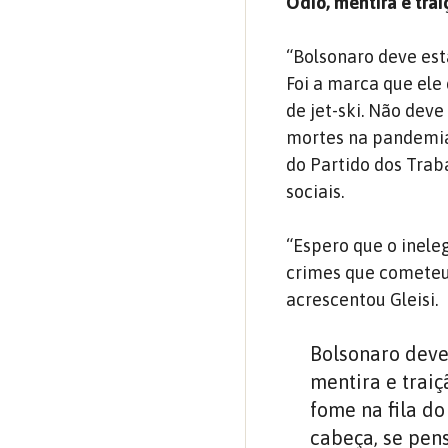
Ódio, mentira e tra
“Bolsonaro deve est
Foi a marca que ele
de jet-ski. Não dev
mortes na pandemia 
do Partido dos Trab
sociais.
“Espero que o inele
crimes que cometeu 
acrescentou Gleisi.
Bolsonaro deve
mentira e trai
fome na fila do
cabeça, se pen