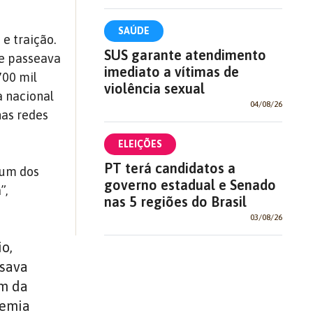
SAÚDE
e traição.
SUS garante atendimento
le passeava
imediato a vítimas de
700 mil
violência sexual
a nacional
04/08/26
nas redes
ELEIÇÕES
PT terá candidatos a
 um dos
governo estadual e Senado
”,
nas 5 regiões do Brasil
03/08/26
o,
ssava
em da
demia