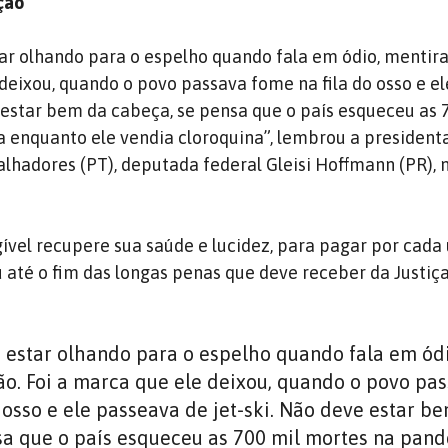
ição
ar olhando para o espelho quando fala em ódio, mentira 
 deixou, quando o povo passava fome na fila do osso e e
e estar bem da cabeça, se pensa que o país esqueceu as 
enquanto ele vendia cloroquina”, lembrou a president
alhadores (PT), deputada federal Gleisi Hoffmann (PR), 
gível recupere sua saúde e lucidez, para pagar por cada
até o fim das longas penas que deve receber da Justiça
 estar olhando para o espelho quando fala em ódi
ção. Foi a marca que ele deixou, quando o povo pa
 osso e ele passeava de jet-ski. Não deve estar b
sa que o país esqueceu as 700 mil mortes na pan