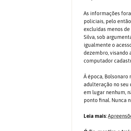
As informações for
policiais, pelo entã
excluídas menos de
Silva, sob argumenta
igualmente o acesso
dezembro, visando a
computador cadastra
À época, Bolsonaro 
adulteração no seu 
em lugar nenhum, nã
ponto final. Nunca n
Leia mais
:
Apreensõ