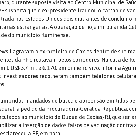
aro, durante suposta visita ao Centro Municipal de Saú
PF suspeita que o ex-presidente fraudou o cartão de va
ntrada nos Estados Unidos dois dias antes de concluir o
itárias estrangeiras. A operação de hoje mirou ainda Cél
úde do município fluminense.
ws flagraram o ex-prefeito de Caxias dentro de sua m
ntes da PF circulavam pelos corredores. Na casa de Re
il, US$ 5,7 mil e € 170, em dinheiro vivo, informa Aguir
s investigadores recolheram também telefones celulare
os.
o cumpridos mandados de busca e apreensão emitidos pe
deral, a pedido da Procuradoria-Geral da República, co
nculados ao município de Duque de Caxias/RJ, que seri
bilizar a inserção de dados falsos de vacinação contra 
,
esclareceu a PF, em nota
.