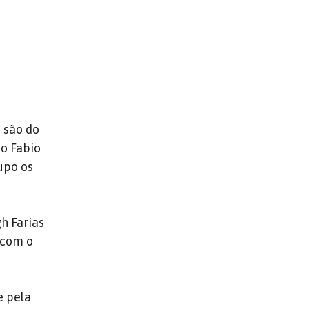
e são do
do Fabio
upo os
gh Farias
 com o
e pela