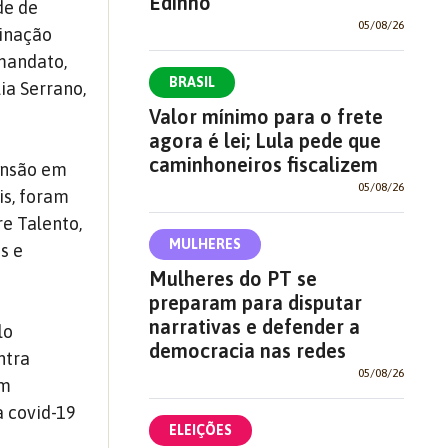
Edinho
de de
05/08/26
cinação
 mandato,
BRASIL
ia Serrano,
Valor mínimo para o frete
agora é lei; Lula pede que
caminhoneiros fiscalizem
ansão em
05/08/26
is, foram
re Talento,
MULHERES
s e
Mulheres do PT se
preparam para disputar
narrativas e defender a
lo
democracia nas redes
ntra
05/08/26
am
a covid-19
ELEIÇÕES