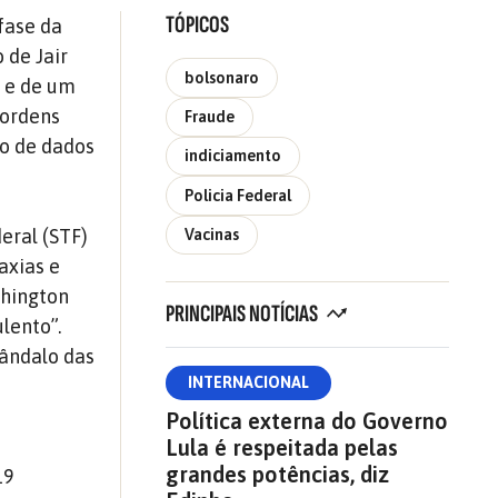
TÓPICOS
 fase da
 de Jair
bolsonaro
e e de um
 ordens
Fraude
ão de dados
indiciamento
Policia Federal
eral (STF)
Vacinas
axias e
shington
PRINCIPAIS NOTÍCIAS
lento”.
cândalo das
INTERNACIONAL
Política externa do Governo
Lula é respeitada pelas
grandes potências, diz
19