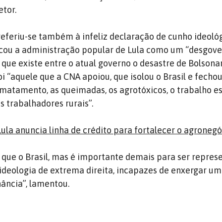
etor.
referiu-se também à infeliz declaração de cunho ideoló
ficou a administração popular de Lula como um “desgover
ue existe entre o atual governo o desastre de Bolsonar
oi “aquele que a CNA apoiou, que isolou o Brasil e fech
smatamento, as queimadas, os agrotóxicos, o trabalho e
s trabalhadores rurais”.
ula anuncia linha de crédito para fortalecer o agronegó
 que o Brasil, mas é importante demais para ser repres
ideologia de extrema direita, incapazes de enxergar u
ância”, lamentou.