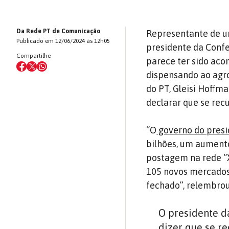
Da Rede PT de Comunicação
Representante de um
Publicado em 12/06/2024 às 12h05
presidente da Confe
Compartilhe
parece ter sido aco
dispensando ao agro
do PT, Gleisi Hoffm
declarar que se rec
“O
governo do presid
bilhões, um aumento
postagem na rede “X”
105 novos mercados 
fechado”, relembrou
O presidente d
dizer que se re