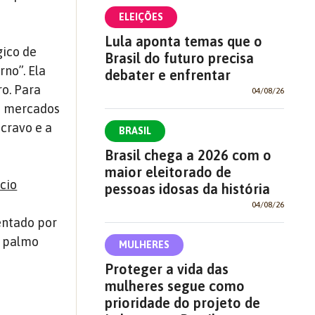
ELEIÇÕES
Lula aponta temas que o
gico de
Brasil do futuro precisa
no”. Ela
debater e enfrentar
o. Para
04/08/26
ou mercados
scravo e a
BRASIL
Brasil chega a 2026 com o
maior eleitorado de
cio
pessoas idosas da história
04/08/26
entado por
m palmo
MULHERES
Proteger a vida das
mulheres segue como
prioridade do projeto de