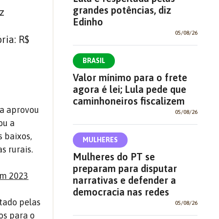
grandes potências, diz
iz
Edinho
05/08/26
ria: R$
BRASIL
Valor mínimo para o frete
agora é lei; Lula pede que
caminhoneiros fiscalizem
la aprovou
05/08/26
ou a
 baixos,
MULHERES
s rurais.
Mulheres do PT se
preparam para disputar
 em 2023
narrativas e defender a
democracia nas redes
tado pelas
05/08/26
os para o