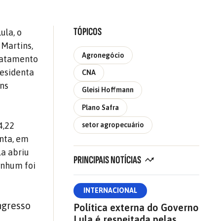
TÓPICOS
ula, o
 Martins,
Agronegócio
tratamento
residenta
CNA
ins
Gleisi Hoffmann
Plano Safra
4,22
setor agropecuário
nta, em
la abriu
PRINCIPAIS NOTÍCIAS
enhum foi
INTERNACIONAL
ngresso
Política externa do Governo
Lula é respeitada pelas