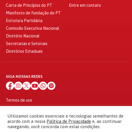
Carta de Princípios do PT
Entre em contato
Manifesto de Fundação do PT
Estrutura Partidária
Comissão Executiva Nacional
Diretório Nacional
Secretarias e Setoriais
Diretórios Estaduais
SIGA NOSSAS REDES
Termos de uso
Política de privacidade
© 2010 - 2026
Utilizamos cookies essenciais e tecnologias semelhantes de
Partido dos Trabalhadores Todos os direitos reservados
acordo com a nossa
Política de Privacidade
e, ao continuar
navegando, você concorda com estas condições.