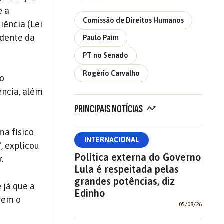
e a
Comissão de Direitos Humanos
iência
(Lei
idente da
Paulo Paim
PT no Senado
Rogério Carvalho
ão
ência, além
PRINCIPAIS NOTÍCIAS
ma físico
INTERNACIONAL
, explicou
Política externa do Governo
.
Lula é respeitada pelas
grandes potências, diz
 já que a
Edinho
irem o
05/08/26