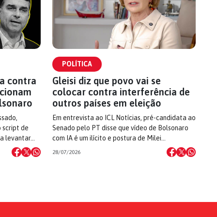
POLÍTICA
a contra
Gleisi diz que povo vai se
 acionam
colocar contra interferência de
lsonaro
outros países em eleição
ssado,
Em entrevista ao ICL Notícias, pré-candidata ao
 script de
Senado pelo PT disse que vídeo de Bolsonaro
 a levantar…
com IA é um ilícito e postura de Milei…
28/07/2026