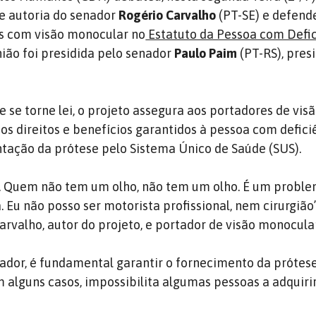
de autoria do senador
Rogério Carvalho
(PT-SE) e defend
as com visão monocular no
Estatuto da Pessoa com Defic
nião foi presidida pelo senador
Paulo Paim
(PT-RS), pres
 se torne lei, o projeto assegura aos portadores de vis
 direitos e benefícios garantidos à pessoa com defici
ntação da prótese pelo Sistema Único de Saúde (SUS).
al. Quem não tem um olho, não tem um olho. É um proble
 Eu não posso ser motorista profissional, nem cirurgião”
arvalho, autor do projeto, e portador de visão monocular
ador, é fundamental garantir o fornecimento da prótese
em alguns casos, impossibilita algumas pessoas a adquir