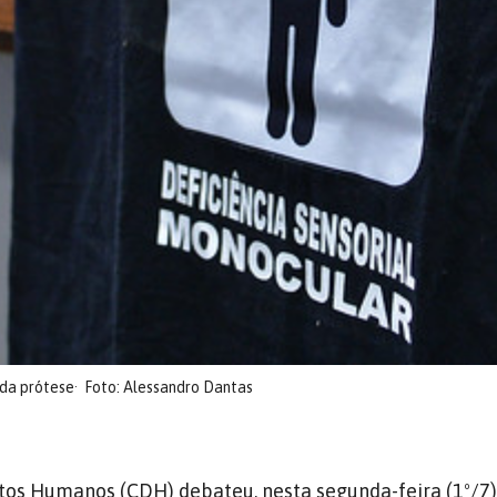
 da prótese
Foto: Alessandro Dantas
tos Humanos (CDH) debateu, nesta segunda-feira (1º/7),