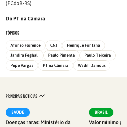
(PCdoB-RS).
Do PT na Câmara
TÓPICOS
Afonso Florence
CNJ
Henrique Fontana
Jandira Feghali
Paulo Pimenta
Paulo Teixeira
Pepe Vargas
PT na Câmara
Wadih Damous
PRINCIPAIS NOTÍCIAS
SAÚDE
BRASIL
Doenças raras: Ministério da
Valor mínimo par