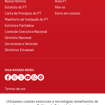
Nossa História
Área PT
Estatuto do PT
Filie-se
Carta de Princípios do PT
Entre em contato
Manifesto de Fundação do PT
Estrutura Partidária
Comissão Executiva Nacional
Diretório Nacional
Secretarias e Setoriais
Diretórios Estaduais
SIGA NOSSAS REDES
Termos de uso
Política de privacidade
© 2010 - 2026
Utilizamos cookies essenciais e tecnologias semelhantes de